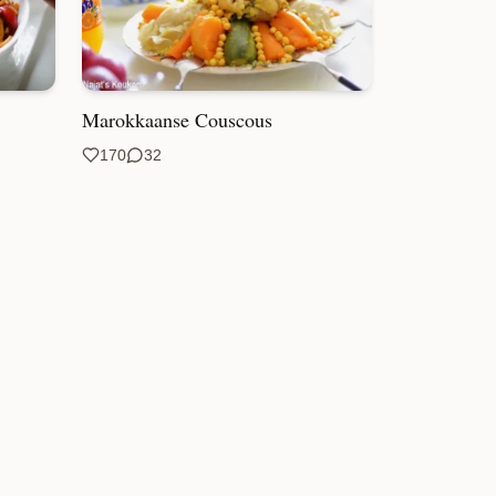
Marokkaanse Couscous
170
32