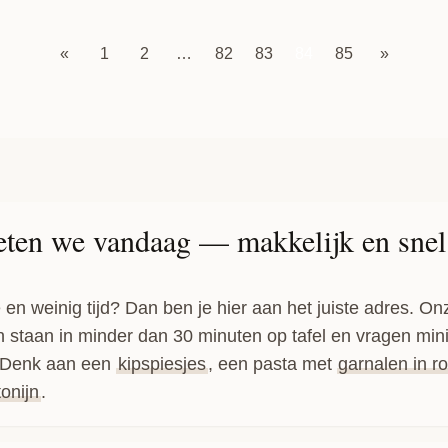
«
1
2
…
82
83
84
85
»
eten we vandaag — makkelijk en snel
 en weinig tijd? Dan ben je hier aan het juiste adres. On
 staan in minder dan 30 minuten op tafel en vragen min
. Denk aan een
kipspiesjes
, een pasta met
garnalen in 
onijn
.