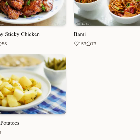
y Sticky Chicken
Bami
55
153
73
Potatoes
1