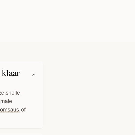
 klaar
ze snelle
imale
roomsaus
of