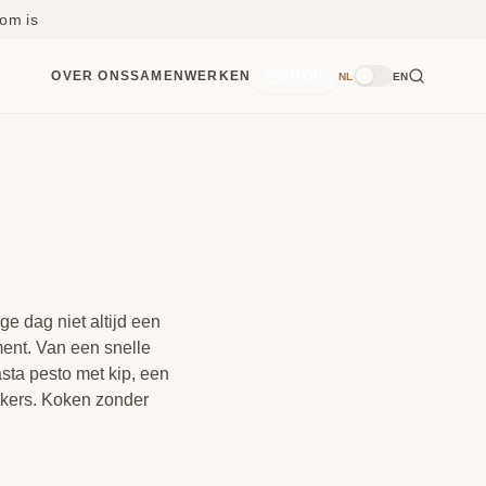
om is
OVER ONS
SAMENWERKEN
SHOP
NL
EN
e dag niet altijd een
ent. Van een snelle
sta pesto met kip
, een
lekkers. Koken zonder