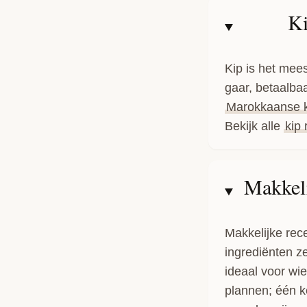
Ki
Kip is het mees
gaar, betaalbaa
Marokkaanse ki
Bekijk alle
kip
Makkeli
Makkelijke rece
ingrediënten z
ideaal voor wi
plannen; één k