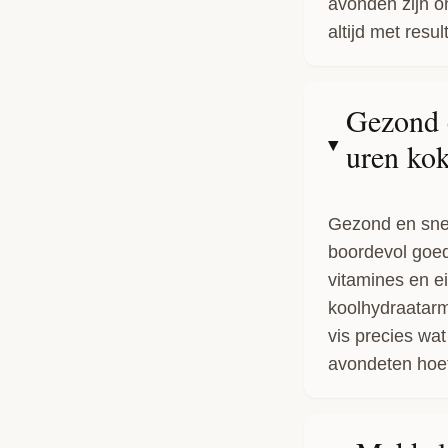
avonden zijn 
altijd met resul
Gezond 
uren ko
Gezond en sne
boordevol goe
vitamines en ei
koolhydraatar
vis precies wat
avondeten hoeft