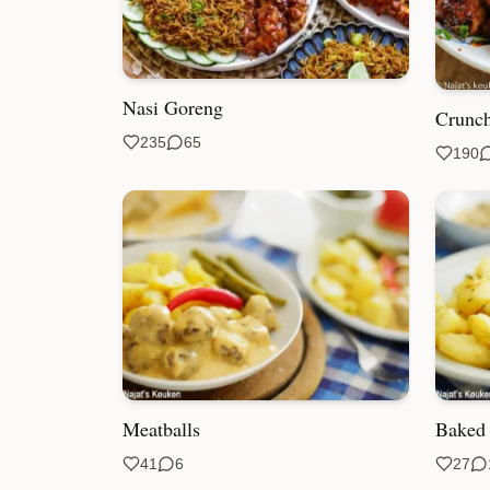
Nasi Goreng
Crunch
235
65
190
Meatballs
Baked 
41
6
27