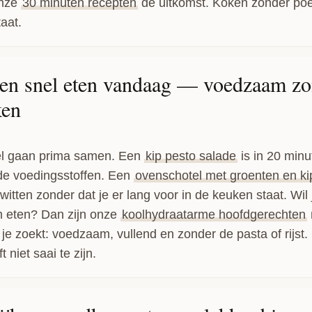
onze
30 minuten recepten
de uitkomst. Koken zonder po
taat.
en snel eten vandaag — voedzaam zo
ken
l gaan prima samen. Een
kip pesto salade
is in 20 minu
de voedingsstoffen. Een
ovenschotel met groenten en ki
witten zonder dat je er lang voor in de keuken staat. Wil 
m eten? Dan zijn onze
koolhydraatarme hoofdgerechten
 je zoekt: voedzaam, vullend en zonder de pasta of rijst
 niet saai te zijn.