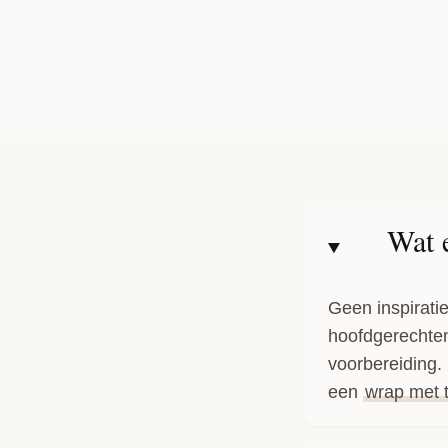
Wat 
Geen inspiratie
hoofdgerechten
voorbereiding
een
wrap met t