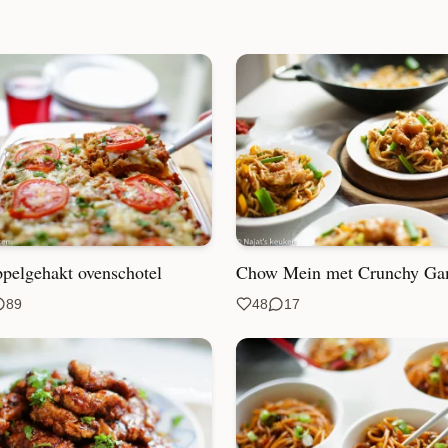
pelgehakt ovenschotel
Chow Mein met Crunchy G
89
48
17