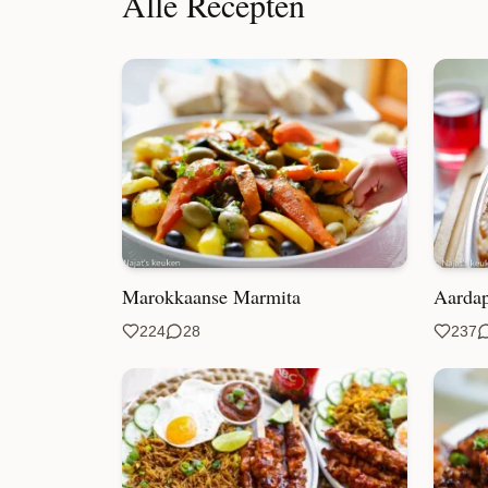
Alle Recepten
Marokkaanse Marmita
Aardap
224
28
237