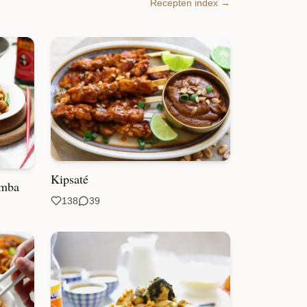
Recepten index →
Kipsaté
amba
138
39