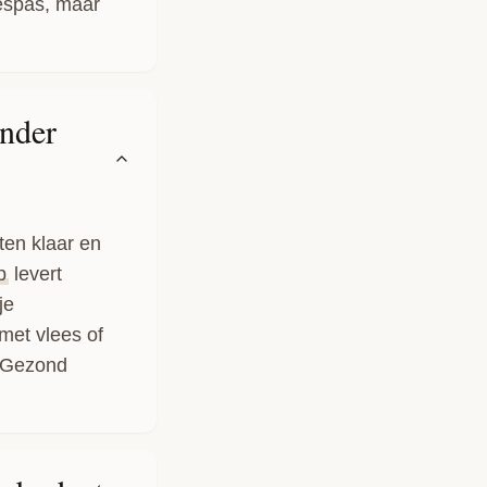
espas, maar
nder
ten klaar en
p
levert
je
met vlees of
. Gezond