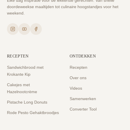
Elke dag inspiratie voor de lekkerste gerechten. Van snelle
doordeweekse maaltijden tot culinaire hoogstandjes voor het
weekend.
RECEPTEN
ONTDEKKEN
Sandwichbrood met
Recepten
Krokante Kip
Over ons
Cakejes met
Videos
Hazelnootcrème
Samenwerken
Pistache Long Donuts
Converter Tool
Rode Pesto Gehaktbroodjes