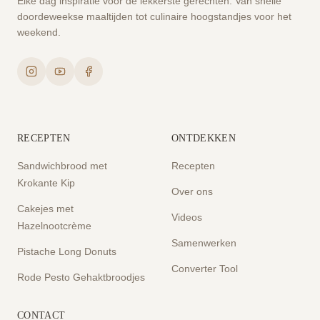
Elke dag inspiratie voor de lekkerste gerechten. Van snelle
doordeweekse maaltijden tot culinaire hoogstandjes voor het
weekend.
RECEPTEN
ONTDEKKEN
Sandwichbrood met
Recepten
Krokante Kip
Over ons
Cakejes met
Videos
Hazelnootcrème
Samenwerken
Pistache Long Donuts
Converter Tool
Rode Pesto Gehaktbroodjes
CONTACT