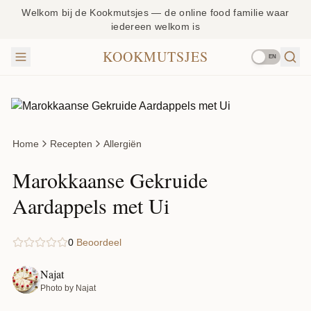
Welkom bij de Kookmutsjes — de online food familie waar
iedereen welkom is
KOOKMUTSJES
EN
Home
Recepten
Allergiën
Marokkaanse Gekruide
Aardappels met Ui
0
Beoordeel
Najat
Photo by Najat