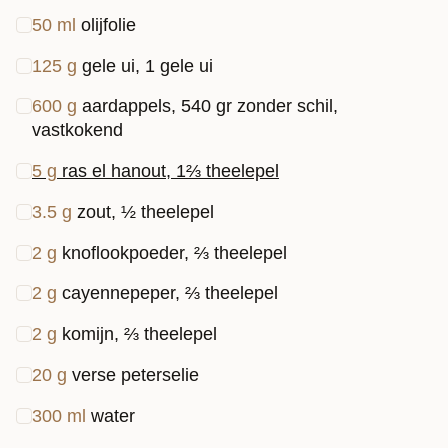
50
ml
olijfolie
125
g
gele ui, 1 gele ui
600
g
aardappels, 540 gr zonder schil,
vastkokend
5
g
ras el hanout, 1⅔ theelepel
3.5
g
zout, ½ theelepel
2
g
knoflookpoeder, ⅔ theelepel
2
g
cayennepeper, ⅔ theelepel
2
g
komijn, ⅔ theelepel
20
g
verse peterselie
300
ml
water