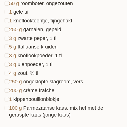
50
g
roomboter, ongezouten
1
gele ui
1
knoflookteentje, fijngehakt
250
g
garnalen, gepeld
3
g
zwarte peper, 1 tl
5
g
Italiaanse kruiden
3
g
knoflookpoeder, 1 tl
3
g
uienpoeder, 1 tl
4
g
zout, ⅔ tl
250
g
ongeklopte slagroom, vers
200
g
crème fraîche
1
kippenbouillonblokje
100
g
Parmezaanse kaas, mix het met de
geraspte kaas (jonge kaas)