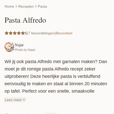
Home
Recepten
Pasta
Pasta Alfredo
5
(7 beoordelingen)
Beoordeel
Najat
Photo by Najat
Wil jij ook pasta Alfredo met garnalen maken? Dan
moet je dit romige pasta Alfredo recept zeker
uitproberen! Deze heerlijke pasta is verbluffend
eenvoudig te maken en staat al binnen 20 minuten
op tafel. Perfect voor een snelle, smaakvolle
maaltijd. Want laten we eerlijk zijn: een lekkere
Lees meer
pasta maakt je dag gewoon compleet en pasta blijft
altijd een goed idee, toch?