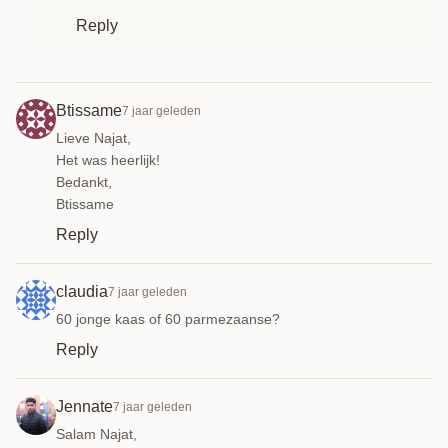
Reply
Btissame
7 jaar geleden
Lieve Najat,
Het was heerlijk!
Bedankt,
Btissame
Reply
claudia
7 jaar geleden
60 jonge kaas of 60 parmezaanse?
Reply
Jennate
7 jaar geleden
Salam Najat,