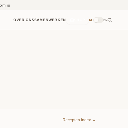
om is
OVER ONS
SAMENWERKEN
SHOP
NL
EN
Recepten index →