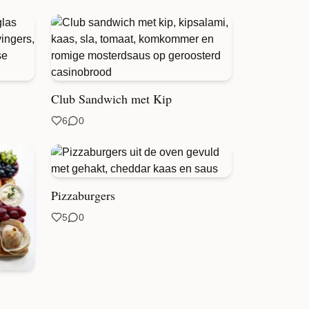
Club Sandwich met Kip
6
0
Pizzaburgers
5
0