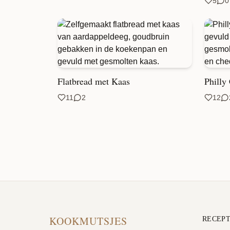
5
0
Flatbread met Kaas
Philly
11
2
12
KOOKMUTSJES
RECEP