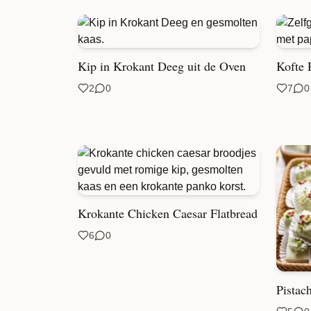
Kip in Krokant Deeg uit de Oven
Kofte 
2
0
7
0
Krokante Chicken Caesar Flatbread
6
0
Pistac