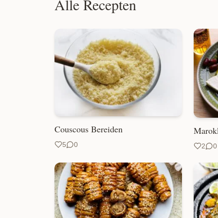
Alle Recepten
Couscous Bereiden
Marokk
5
0
2
0