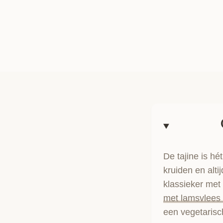
De tajine is h
kruiden en alti
klassieker met 
met lamsvlees
een vegetarisc