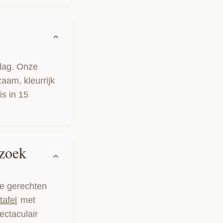
sdag. Onze
aam, kleurrijk
is in 15
ezoek
se gerechten
afel
met
ectaculair