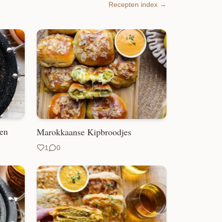
Recepten index →
ten
Marokkaanse Kipbroodjes
1
0