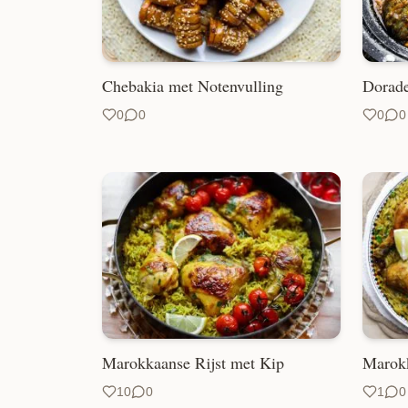
Chebakia met Notenvulling
Dorade
0
0
0
0
Marokkaanse Rijst met Kip
Marok
10
0
1
0