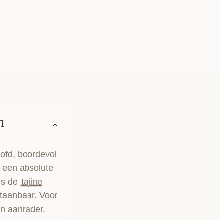
n
ofd, boordevol
 een absolute
 is de
tajine
staanbaar. Voor
n aanrader.