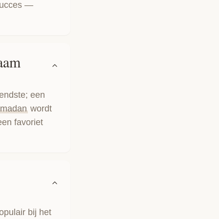
 succes —
aam
endste; een
madan
wordt
een favoriet
opulair bij het