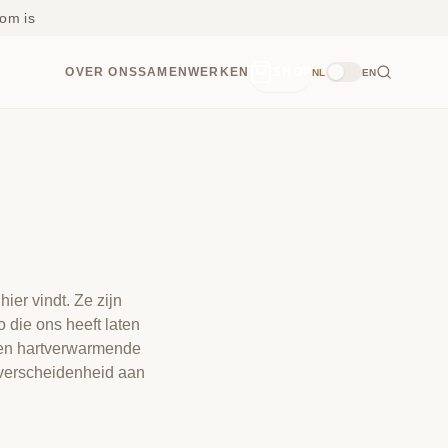
om is
OVER ONS
SAMENWERKEN
SHOP
NL
EN
ier vindt. Ze zijn
 die ons heeft laten
 en hartverwarmende
 verscheidenheid aan