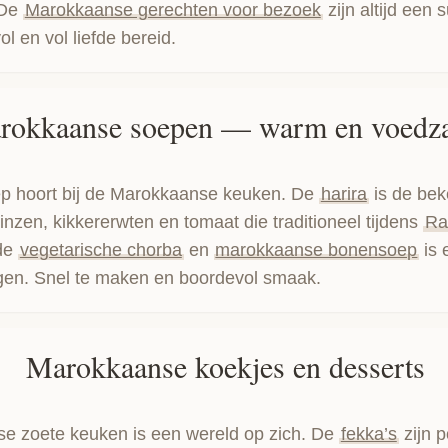
 De
Marokkaanse gerechten voor bezoek
zijn altijd een
l en vol liefde bereid.
rokkaanse soepen — warm en voedz
p hoort bij de Marokkaanse keuken. De
harira
is de bek
linzen, kikkererwten en tomaat die traditioneel tijdens
Ra
de
vegetarische chorba
en
marokkaanse bonensoep
is 
gen. Snel te maken en boordevol smaak.
Marokkaanse koekjes en desserts
e zoete keuken is een wereld op zich. De
fekka’s
zijn p