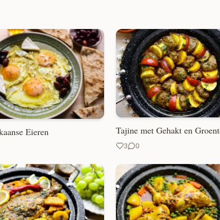
Tajine met Gehakt en Groen
aanse Eieren
3
0