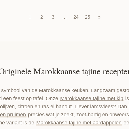
1
2
3
…
24
25
»
Originele Marokkaanse tajine recepte
ét symbool van de Marokkaanse keuken. Langzaam gesto
jd een feest op tafel. Onze
Marokkaanse tajine met kip
is
olijven, citroen en ras el hanout. Liever lamsvlees? Dan
 en pruimen
precies wat je zoekt, zoet-hartig en onweer
he variant is de
Marokkaanse tajine met aardappelen
ee