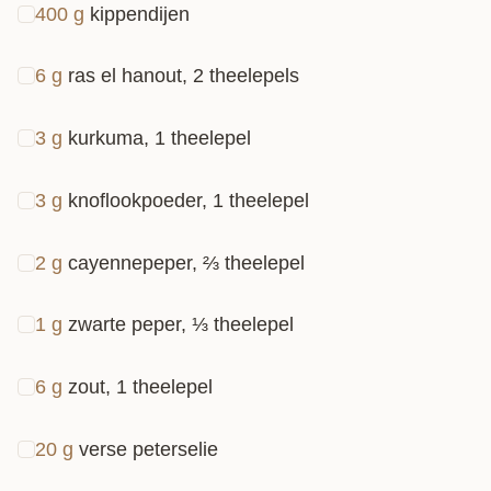
400
g
kippendijen
6
g
ras el hanout, 2 theelepels
3
g
kurkuma, 1 theelepel
3
g
knoflookpoeder, 1 theelepel
2
g
cayennepeper, ⅔ theelepel
1
g
zwarte peper, ⅓ theelepel
6
g
zout, 1 theelepel
20
g
verse peterselie