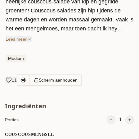
heerlijke couscous-salade van kip en gegrilde
groenten! Couscous salades zijn hip tijdens de
warme dagen en worden massaal gemaakt. Vaak is
het een mengelmoes, maar toen dacht ik hey…
waarom geef ik het geen Marokkaans tintje? Zo
Lees meer
gedacht, zo gedaan! Toen ik dit serveerde tijdens
het eten, moesten ze sowieso twee keer kijken. Het
Medium
is een ware lust voor het oog en voor de maag!
11
Scherm aanhouden
Ingrediënten
1
Porties
COUSCOUSMENGSEL