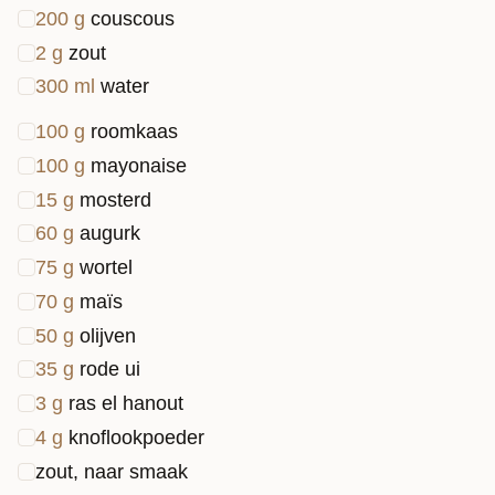
200
g
couscous
2
g
zout
300
ml
water
100
g
roomkaas
100
g
mayonaise
15
g
mosterd
60
g
augurk
75
g
wortel
70
g
maïs
50
g
olijven
35
g
rode ui
3
g
ras el hanout
4
g
knoflookpoeder
zout, naar smaak