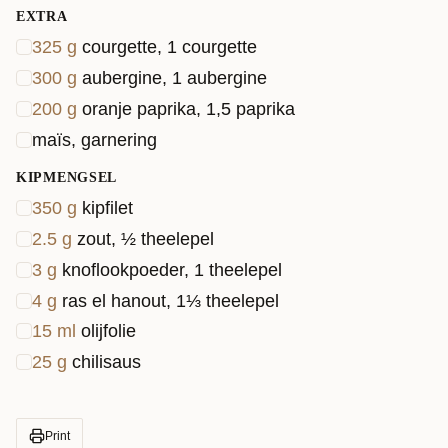
EXTRA
325
g
courgette, 1 courgette
300
g
aubergine, 1 aubergine
200
g
oranje paprika, 1,5 paprika
maïs, garnering
KIPMENGSEL
350
g
kipfilet
2.5
g
zout, ½ theelepel
3
g
knoflookpoeder, 1 theelepel
4
g
ras el hanout, 1⅓ theelepel
15
ml
olijfolie
25
g
chilisaus
Print