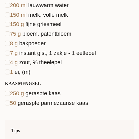
200
ml
lauwwarm water
150
ml
melk, volle melk
150
g
fijne griesmeel
75
g
bloem, patentbloem
8
g
bakpoeder
7
g
instant gist, 1 zakje - 1 eetlepel
4
g
zout, ⅔ theelepel
1
ei, (m)
KAASMENGSEL
250
g
geraspte kaas
50
geraspte parmezaanse kaas
Tips