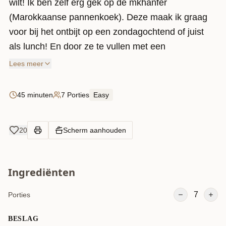
wilt! Ik ben zelf erg gek op de mkhanfer
(Marokkaanse pannenkoek). Deze maak ik graag
voor bij het ontbijt op een zondagochtend of juist
als lunch! En door ze te vullen met een
kaasmengsel breng je ze naar een heel nieuw
Lees meer
level! Kinderen maak je hier echt superblij mee!
45 minuten
7 Porties
Easy
20
Scherm aanhouden
Ingrediënten
7
Porties
BESLAG