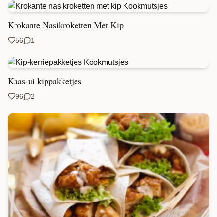
Krokante Nasikroketten Met Kip
56
1
Kaas-ui kippakketjes
96
2