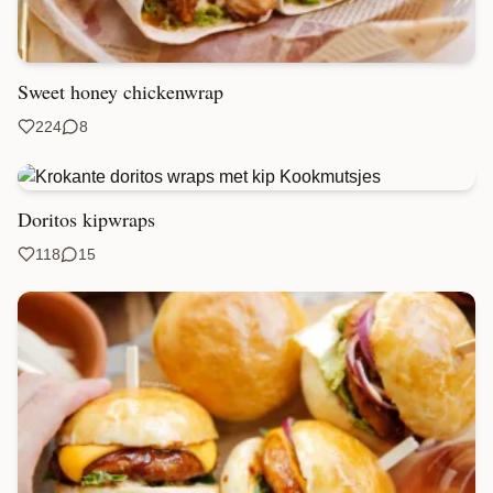
Sweet honey chickenwrap
224
8
Doritos kipwraps
118
15