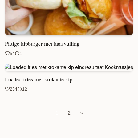
Pittige kipburger met kaasvulling
54
1
Loaded fries met krokante kip
234
12
1
2
»