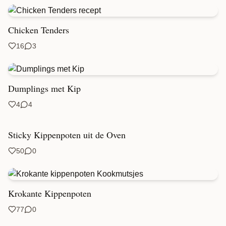
Chicken Tenders
16
3
Dumplings met Kip
4
4
Sticky Kippenpoten uit de Oven
50
0
Krokante Kippenpoten
77
0