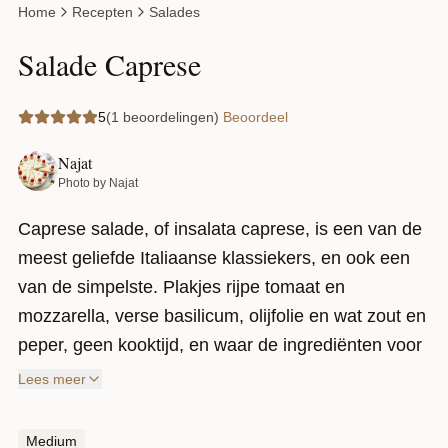
Home
Recepten
Salades
Salade Caprese
5
(1 beoordelingen)
Beoordeel
Najat
Photo by Najat
Caprese salade, of insalata caprese, is een van de
meest geliefde Italiaanse klassiekers, en ook een
van de simpelste. Plakjes rijpe tomaat en
mozzarella, verse basilicum, olijfolie en wat zout en
peper, geen kooktijd, en waar de ingrediënten voor
zichzelf spreken. Dit recept voegt geroosterde
Lees meer
pijnboompitten toe voor net dat beetje extra bite.
Medium