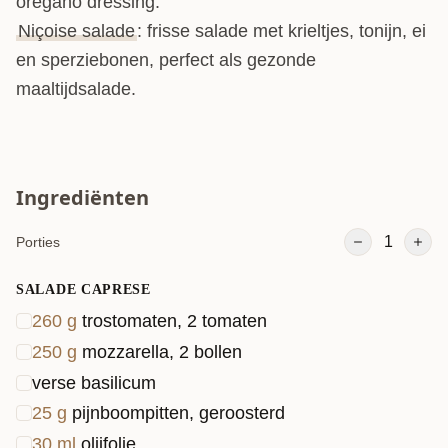
oregano dressing.
Niçoise salade
: frisse salade met krieltjes, tonijn, ei
en sperziebonen, perfect als gezonde
maaltijdsalade.
Ingrediënten
1
Porties
SALADE CAPRESE
260
g
trostomaten, 2 tomaten
250
g
mozzarella, 2 bollen
verse basilicum
25
g
pijnboompitten, geroosterd
30
ml
olijfolie