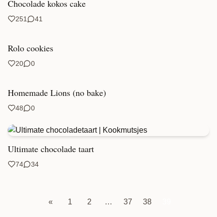
Chocolade kokos cake
251
41
Rolo cookies
20
0
Homemade Lions (no bake)
48
0
Ultimate chocolade taart
74
34
«
1
2
…
37
38
39