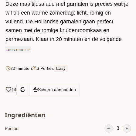
Deze maaltijdsalade met garnalen is precies wat je
wil op een warme zomerdag: licht, romig en
vullend. De Hollandse garnalen gaan perfect
samen met de romige kruidenroomkaas en
parmezaan. Klaar in 20 minuten en de volgende
dag nog lekkerder.
Lees meer
Houd je ook van vis en zeevruchten in een
pastasalade? Bekijk dan ook de
krabsalade
of de
20 minuten
3 Porties
Easy
Italiaanse pastasalade met garnalen en pesto
.
Meer pastasalades vind je in het overzicht van alle
14
Scherm aanhouden
pastasalade recepten
.
Ingrediënten
3
Porties