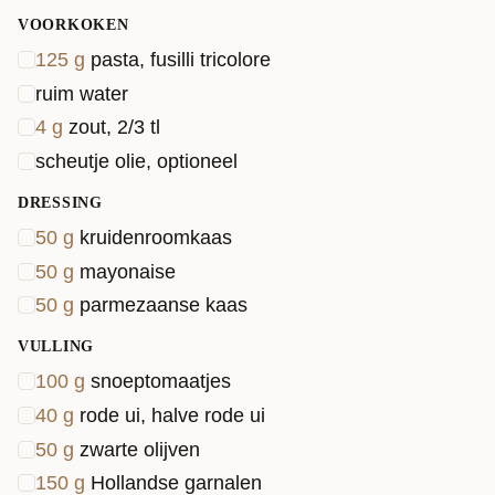
VOORKOKEN
125
g
pasta, fusilli tricolore
ruim water
4
g
zout, 2/3 tl
scheutje olie, optioneel
DRESSING
50
g
kruidenroomkaas
50
g
mayonaise
50
g
parmezaanse kaas
VULLING
100
g
snoeptomaatjes
40
g
rode ui, halve rode ui
50
g
zwarte olijven
150
g
Hollandse garnalen