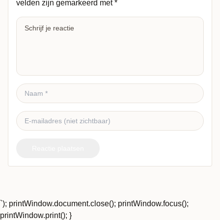
velden zijn gemarkeerd met
*
Reactie plaatsen
`); printWindow.document.close(); printWindow.focus();
printWindow.print(); }