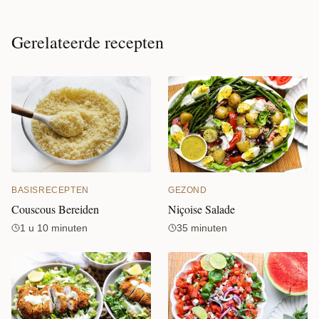
jaar in gegaan. Hoewel in Marokko niet echt
het nieuwe jaar (1440) wordt gevierd, staat
China rond het Chinese nieuwjaar op zijn
Gerelateerde recepten
kop. Dit is bij hun […]
BASISRECEPTEN
GEZOND
Couscous Bereiden
Niçoise Salade
1 u 10 minuten
35 minuten