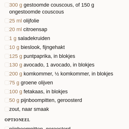
300
g
gestoomde couscous, of 150 g
ongestoomde couscous
25
ml
olijfolie
20
ml
citroensap
1
g
saladekruiden
10
g
bieslook, fijngehakt
125
g
puntpaprika, in blokjes
130
g
avocado, 1 avocado, in blokjes
200
g
komkommer, ½ komkommer, in blokjes
75
g
groene olijven
100
g
fetakaas, in blokjes
50
g
pijnboompitten, geroosterd
zout, naar smaak
OPTIONEEL
pijnboompitten, geroosterd