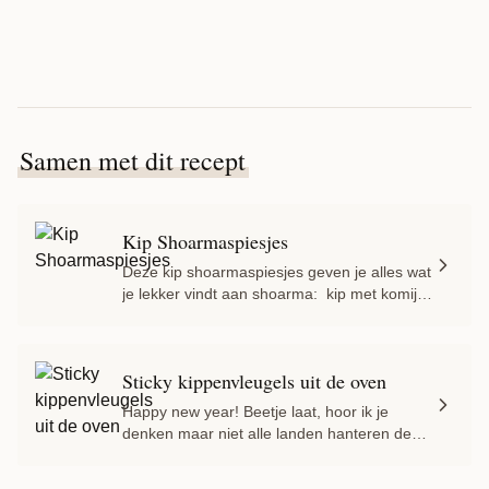
Samen met dit recept
Kip Shoarmaspiesjes
Deze kip shoarmaspiesjes geven je alles wat
je lekker vindt aan shoarma: kip met komijn,
paprika, kardemom en cayennepeper. Geen
draaispit nodig. De marinade op basis van
Griekse yoghurt maakt het vlees mals en
Sticky kippenvleugels uit de oven
houdt het sappig tijdens het bakken. Rijg op
spiesjes, bak in de pan of op de grill, en je
Happy new year! Beetje laat, hoor ik je
het staat […]
denken maar niet alle landen hanteren de
westerse jaartelling. Neem nu het Chinese
nieuwjaar. Zij zijn deze maand hun 4716ste