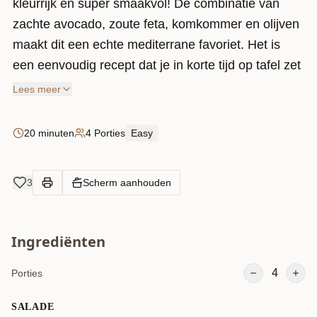
kleurrijk en super smaakvol! De combinatie van
zachte avocado, zoute feta, komkommer en olijven
maakt dit een echte mediterrane favoriet. Het is
een eenvoudig recept dat je in korte tijd op tafel zet
en ideaal is als bijgerecht bij de barbecue, als lunch
Lees meer
of lichte avondmaaltijd.
20 minuten
4 Porties
Easy
3
Scherm aanhouden
Ingrediënten
4
Porties
SALADE