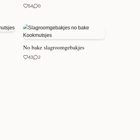
54
0
No bake slagroomgebakjes
43
2