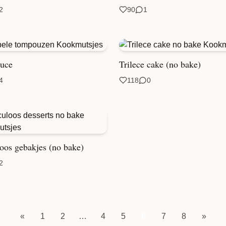
2
90
1
uce
Trilece cake (no bake)
4
118
0
oos gebakjes (no bake)
2
«
1
2
…
4
5
6
7
8
»