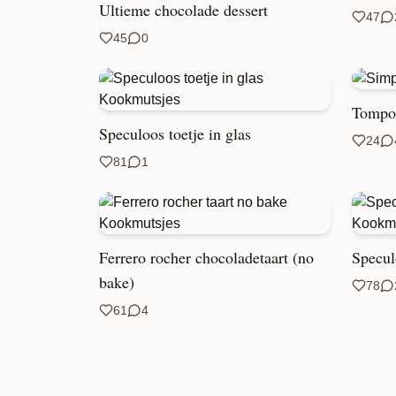
Ultieme chocolade dessert
47
45
0
Tompo
Speculoos toetje in glas
24
81
1
Ferrero rocher chocoladetaart (no
Specul
bake)
78
61
4