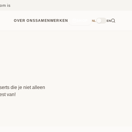
om is
OVER ONS
SAMENWERKEN
SHOP
NL
EN
erts die je niet alleen
est van!