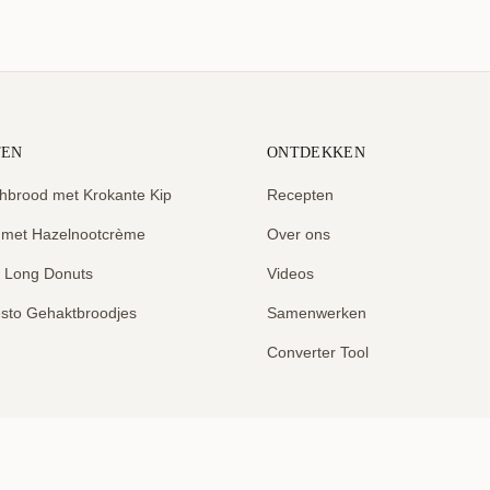
TEN
ONTDEKKEN
hbrood met Krokante Kip
Recepten
 met Hazelnootcrème
Over ons
e Long Donuts
Videos
sto Gehaktbroodjes
Samenwerken
Converter Tool