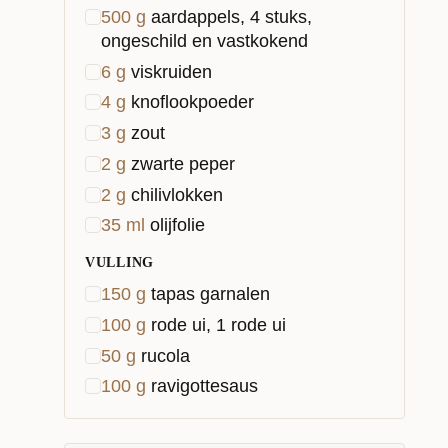
500
g
aardappels, 4 stuks,
ongeschild en vastkokend
6
g
viskruiden
4
g
knoflookpoeder
3
g
zout
2
g
zwarte peper
2
g
chilivlokken
35
ml
olijfolie
VULLING
150
g
tapas garnalen
100
g
rode ui, 1 rode ui
50
g
rucola
100
g
ravigottesaus