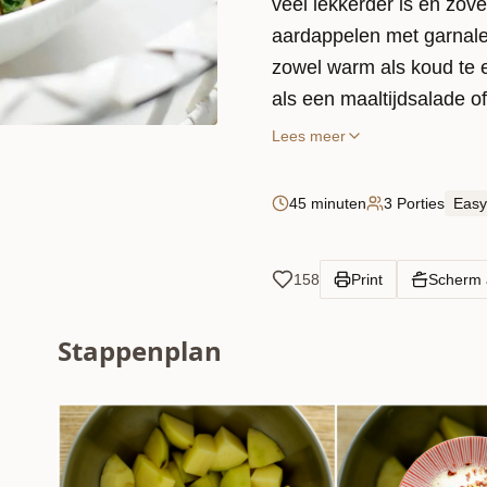
veel lekkerder is en zo
aardappelen met garnalen
zowel warm als koud te e
als een maaltijdsalade o
avondmaaltijd! Het rece
Lees meer
gewoon niet fout gaan!
45 minuten
3 Porties
Easy
Liever een klassieke aa
aardappelsalade
.
158
Print
Scherm
Stappenplan