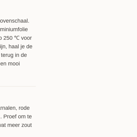
 ovenschaal.
uminiumfolie
p 250 ℃ voor
jn, haal je de
terug in de
len mooi
rnalen, rode
. Proef om te
 wat meer zout