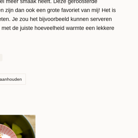
veel meer smaak heeft. Deze geroosterde
 zijn dan ook een grote favoriet van mij! Het is
ten. Je zou het bijvoorbeeld kunnen serveren
f met de juiste hoeveelheid warmte een lekkere
pt is eenvoudig en simpel te maken en kan
rdappelsalade? Bekijk dan onze
simpele romige
 aanhouden