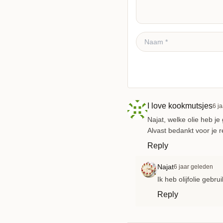
Reactie plaatsen
I love kookmutsjes
6 j
Najat, welke olie heb je
Alvast bedankt voor je r
Reply
Najat
6 jaar geleden
Ik heb olijfolie gebr
Reply