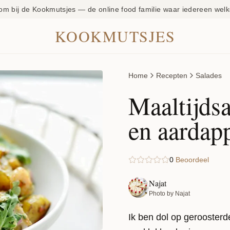
om bij de Kookmutsjes — de online food familie waar iedereen welk
KOOKMUTSJES
Home
Recepten
Salades
Maaltijds
en aardap
0
Beoordeel
Najat
Photo by Najat
Ik ben dol op geroosterd