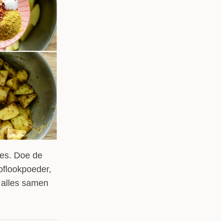
jes. Doe de
oflookpoeder,
g alles samen