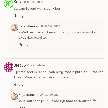
Sofia
10 jaar geleden
Salaam lieverd wat is pul Piber
Reply
NajatsKeuken
10 jaar geleden
Wa’elikoem Selam Lieverd, dat zijn rode chilivlokken
🙂 Lekker pittig! xx
Reply
Bieb86
10 jaar geleden
Lijkt me heerlijk. Ik hou van pittig. Wat is pul piber? .sat ken
ik niet. Maar ik ga het zeker proberen
Reply
NajatsKeuken
10 jaar geleden
Ja is ook heerlijk! Pul piber zijn rode chilivlokken 🙂