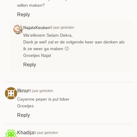
willen maken?
Reply
NajatsKeuken
9 jaar geleden
Wa’elikoem Selam Dekra,
Dank je wel! zal er de volgende keer aan denken als
ik ze weer ga maken 🙂
Groetjes Najat
Reply
Ilknur
9 jaar geleden
Cayenne peper is pul biber
Groetjes
Reply
Khadija
9 jaar geleden