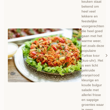
keuken staat
bekend om
heel veel
lekkere en
feestelijke
voorgerechten
die heel goed
gaan met het
warme weer,
net zoals deze
populaire
Turkse kısır
(kus-uhr). Het
is een licht
gekruide
oranje/rood
kleurige en
koude bulgur
salade met
allerlei frisse
en sappige
groentes waar
je geen