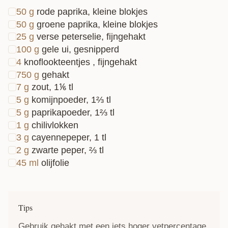
50
g
rode paprika, kleine blokjes
50
g
groene paprika, kleine blokjes
25
g
verse peterselie, fijngehakt
100
g
gele ui, gesnipperd
4
knoflookteentjes , fijngehakt
750
g
gehakt
7
g
zout, 1⅙ tl
5
g
komijnpoeder, 1⅔ tl
5
g
paprikapoeder, 1⅔ tl
1
g
chilivlokken
3
g
cayennepeper, 1 tl
2
g
zwarte peper, ⅔ tl
45
ml
olijfolie
Tips
Gebruik gehakt met een iets hoger vetpercentage,