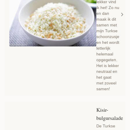
lekker vind
ik het! Zo nu
en dan
maak ik dit
samen met
mijn Turkse
schoonzusje
en het wordt
letterlijk
helemaal
opgegeten.
Het is lekker
neutraal en
het gaat
met zoveel
samen!
Kisir-
bulgursalade
De Turkse