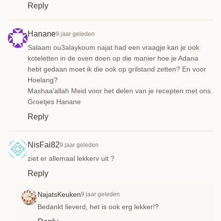
Reply
Hanane
9 jaar geleden
Salaam ou3alaykoum najat had een vraagje kan je ook
koteletten in de oven doen op die manier hoe je Adana
hebt gedaan moet ik die ook op grilstand zetten? En voor
Hoelang?
Mashaa’allah Meid voor het delen van je recepten met ons.
Groetjes Hanane
Reply
NisFai82
9 jaar geleden
ziet er allemaal lekkerv uit ?
Reply
NajatsKeuken
9 jaar geleden
Bedankt lieverd, het is ook erg lekker!?