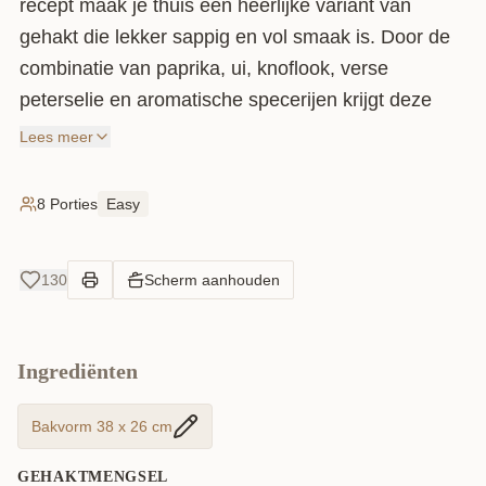
recept maak je thuis een heerlijke variant van
gehakt die lekker sappig en vol smaak is. Door de
combinatie van paprika, ui, knoflook, verse
peterselie en aromatische specerijen krijgt deze
adana kebab een heerlijke kruidige smaak en een
Lees meer
mooie goudbruine buitenkant. Je bakt hem
eenvoudig in de oven, maar hij is ook perfect voor
8 Porties
Easy
de barbecue of grill.
130
Scherm aanhouden
Ingrediënten
Bakvorm 38 x 26 cm
GEHAKTMENGSEL