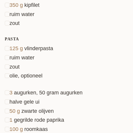
350
g
kipfilet
lekker romig? Dan moet je bij de
romige
ruim water
pastasalade
zijn.
zout
PASTA
125
g
vlinderpasta
ruim water
zout
olie, optioneel
3
augurken, 50 gram augurken
halve gele ui
50
g
zwarte olijven
1
gegrilde rode paprika
100
g
roomkaas