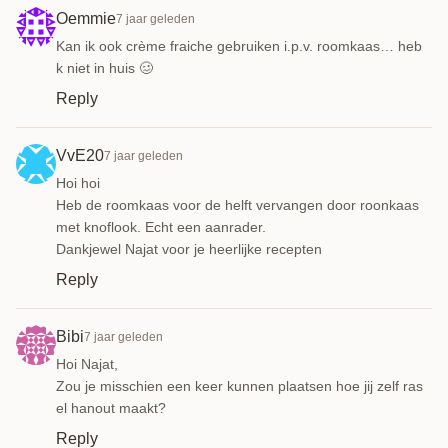
Oemmie
7 jaar geleden
Kan ik ook crème fraiche gebruiken i.p.v. roomkaas… heb
k niet in huis 🥴
Reply
VvE20
7 jaar geleden
Hoi hoi
Heb de roomkaas voor de helft vervangen door roonkaas
met knoflook. Echt een aanrader.
Dankjewel Najat voor je heerlijke recepten
Reply
Bibi
7 jaar geleden
Hoi Najat,
Zou je misschien een keer kunnen plaatsen hoe jij zelf ras
el hanout maakt?
Reply