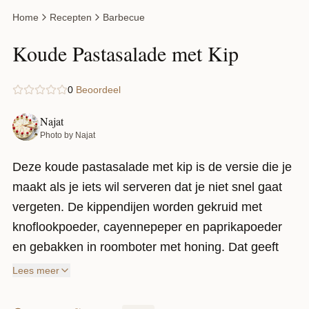
Home
Recepten
Barbecue
Koude Pastasalade met Kip
0
Beoordeel
Najat
Photo by Najat
Deze koude pastasalade met kip is de versie die je
maakt als je iets wil serveren dat je niet snel gaat
vergeten. De kippendijen worden gekruid met
knoflookpoeder, cayennepeper en paprikapoeder
en gebakken in roomboter met honing. Dat geeft
een licht gekarameliseerd laagje dat goed
Lees meer
balanceert met de koude romige pastasalade
eronder.