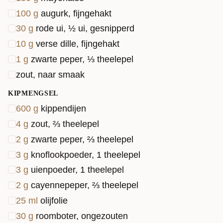
100
g
augurk, fijngehakt
30
g
rode ui, ½ ui, gesnipperd
10
g
verse dille, fijngehakt
1
g
zwarte peper, ⅓ theelepel
zout, naar smaak
KIPMENGSEL
600
g
kippendijen
4
g
zout, ⅔ theelepel
2
g
zwarte peper, ⅔ theelepel
3
g
knoflookpoeder, 1 theelepel
3
g
uienpoeder, 1 theelepel
2
g
cayennepeper, ⅔ theelepel
25
ml
olijfolie
30
g
roomboter, ongezouten