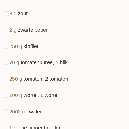
8
g
zout
2
g
zwarte peper
250
g
kipfilet
70
g
tomatenpuree, 1 blik
250
g
tomaten, 2 tomaten
100
g
wortel, 1 wortel
2000
ml
water
1
blokje kippenbouillon