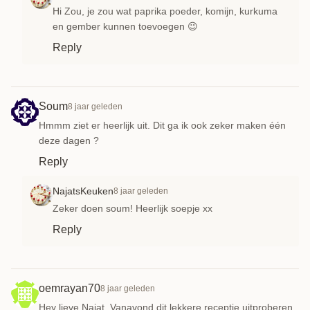
Hi Zou, je zou wat paprika poeder, komijn, kurkuma
en gember kunnen toevoegen 😉
Reply
Soum
8 jaar geleden
Hmmm ziet er heerlijk uit. Dit ga ik ook zeker maken één
deze dagen ?
Reply
NajatsKeuken
8 jaar geleden
Zeker doen soum! Heerlijk soepje xx
Reply
oemrayan70
8 jaar geleden
Hey lieve Najat. Vanavond dit lekkere receptje uitproberen,