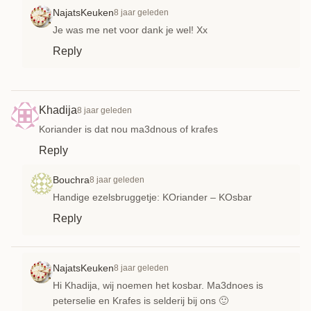
NajatsKeuken
8 jaar geleden
Je was me net voor dank je wel! Xx
Reply
Khadija
8 jaar geleden
Koriander is dat nou ma3dnous of krafes
Reply
Bouchra
8 jaar geleden
Handige ezelsbruggetje: KOriander – KOsbar
Reply
NajatsKeuken
8 jaar geleden
Hi Khadija, wij noemen het kosbar. Ma3dnoes is
peterselie en Krafes is selderij bij ons 🙂