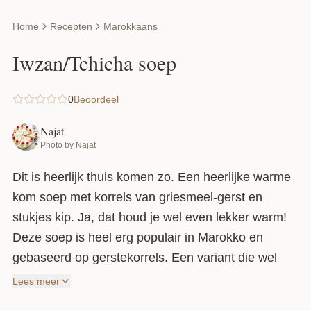
Home
Recepten
Marokkaans
Iwzan/Tchicha soep
0
Beoordeel
Najat
Photo by Najat
Dit is heerlijk thuis komen zo. Een heerlijke warme
kom soep met korrels van griesmeel-gerst en
stukjes kip. Ja, dat houd je wel even lekker warm!
Deze soep is heel erg populair in Marokko en
gebaseerd op gerstekorrels. Een variant die wel
wat anders smaakt dan de Harira, maar wordt erg
Lees meer
gewaardeerd door jong en oud. In de winter maakte