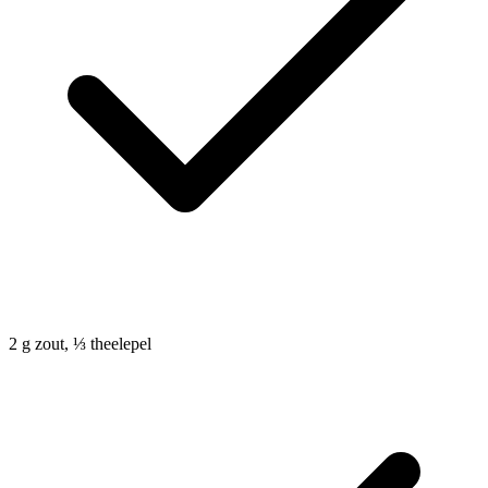
2
g
zout, ⅓ theelepel