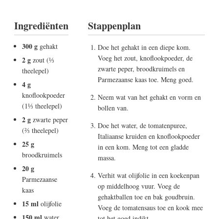
Ingrediënten
Stappenplan
300 g
gehakt
Doe het gehakt in een diepe kom.
Voeg het zout, knoflookpoeder, de
2 g
zout (⅓
zwarte peper, broodkruimels en
theelepel)
Parmezaanse kaas toe. Meng goed.
4 g
knoflookpoeder
Neem wat van het gehakt en vorm en
(1⅓ theelepel)
bollen van.
2 g
zwarte peper
Doe het water, de tomatenpuree,
(⅔ theelepel)
Italiaanse kruiden en knoflookpoeder
25 g
in een kom. Meng tot een gladde
broodkruimels
massa.
20 g
Verhit wat olijfolie in een koekenpan
Parmezaanse
op middelhoog vuur. Voeg de
kaas
gehaktballen toe en bak goudbruin.
15 ml
olijfolie
Voeg de tomatensaus toe en kook mee
150 ml
water
tot het goed indikt.