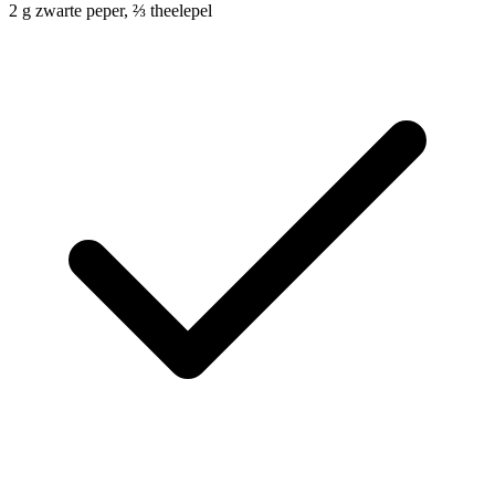
2
g
zwarte peper, ⅔ theelepel