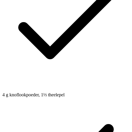
4
g
knoflookpoeder, 1⅓ theelepel