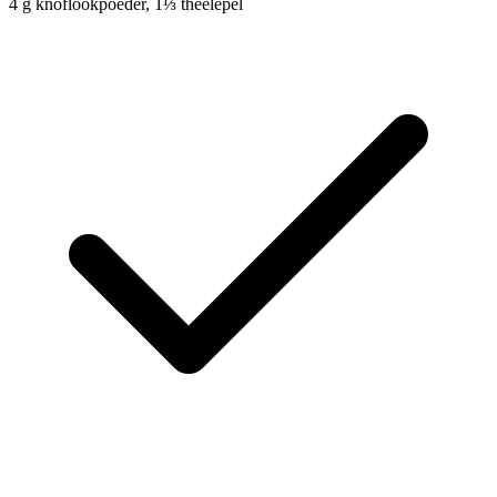
4
g
knoflookpoeder, 1⅓ theelepel