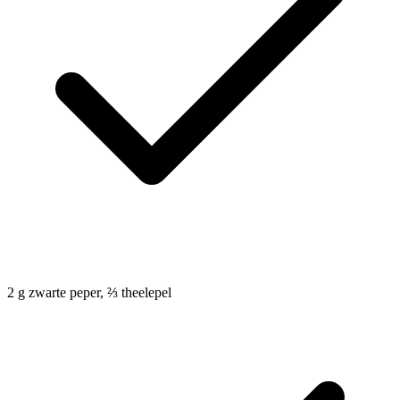
2
g
zwarte peper, ⅔ theelepel