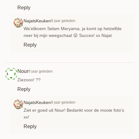
Reply
NajatsKeuken
9 jaar geleden
Wa’elikoem Selam Meryama, ja komt op hetzelfde
neer bij mijn weegschaal 😛 Succes! xx Najat
Reply
Nour
9 jaar geleden
Ziezooo! ??
Reply
NajatsKeuken
9 jaar geleden
Ziet er goed uit Nour! Bedankt voor de mooie foto’s
xx!
Reply