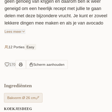
geen genoeg van krijgen en daarom ben ik weer
geneigd om een heerlijk recept met jullie te gaan
delen met deze bijzondere vrucht. Je kunt er zoveel
lekkere dingen mee maken en als je van avocado
houdt dan weet ik zeker dat je deze avocado
Lees meer
cheesecake heerlijk gaat vinden.
In eerste opzicht zal deze cheesecake aandacht
12 Porties
Easy
trekken door haar frisse, lichtgroene kleur en door
de herkenbare geur weet je meteen dat het om de
170
Scherm aanhouden
welbekende avocado gaat! Dan kan het feestje
beginnen want je proeft de rijke, romige en lichte
notensmaak erg goed en dat maakt het zo intens.
Ingrediënten
Je kunt de smaak vergelijken met de Marokkaanse
avocado milkshake alleen is dit romiger van smaak
Bakvorm Ø 26 cm
en stevig van structuur. Door de combinatie van de
KOEKJESDEEG
boterzachte vruchtvlees, monchou en