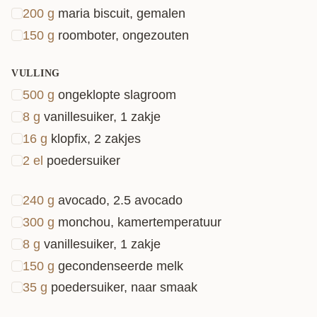
200
g
maria biscuit, gemalen
koekjesdeeg beleef je een pure smaakplezier.
150
g
roomboter, ongezouten
Gebruik voor dit recept rijpe avocado’s, dan smaakt
het vruchtvlees lekker nootachtig en zal het haar
VULLING
mooie groene kleur en structuur behouden.
500
g
ongeklopte slagroom
8
g
vanillesuiker, 1 zakje
16
g
klopfix, 2 zakjes
2
el
poedersuiker
240
g
avocado, 2.5 avocado
300
g
monchou, kamertemperatuur
8
g
vanillesuiker, 1 zakje
150
g
gecondenseerde melk
35
g
poedersuiker, naar smaak