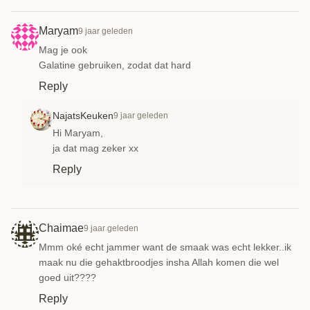
Maryam
9 jaar geleden
Mag je ook
Galatine gebruiken, zodat dat hard
Reply
NajatsKeuken
9 jaar geleden
Hi Maryam,
ja dat mag zeker xx
Reply
Chaimae
9 jaar geleden
Mmm oké echt jammer want de smaak was echt lekker..ik
maak nu die gehaktbroodjes insha Allah komen die wel
goed uit????
Reply