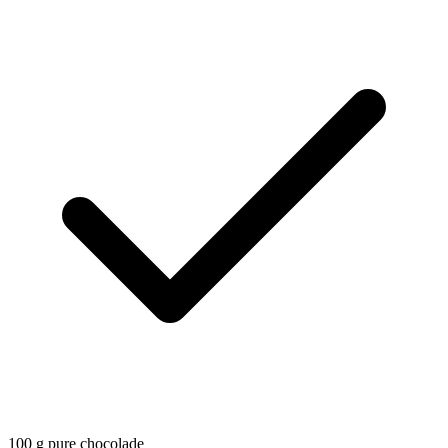
100
g
pure chocolade