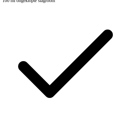
100
ml
ongeklopte slagroom