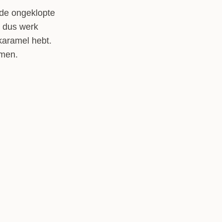
 de ongeklopte
, dus werk
 karamel hebt.
omen.