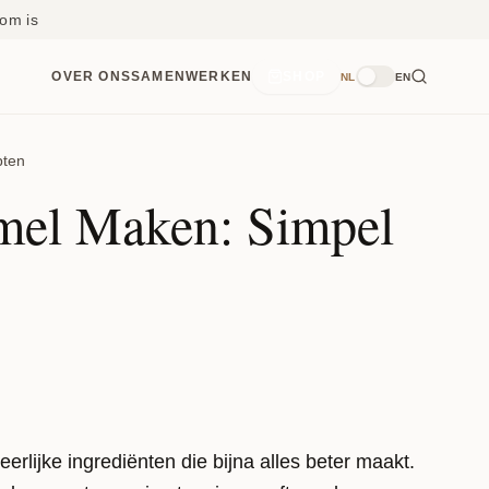
om is
OVER ONS
SAMENWERKEN
SHOP
NL
EN
pten
mel Maken: Simpel
erlijke ingrediënten die bijna alles beter maakt.