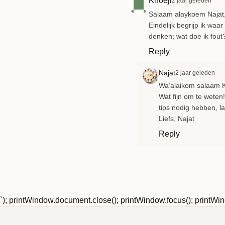
Khoeji
2 jaar geleden
Salaam alaykoem Najat
Eindelijk begrijp ik waa
denken; wat doe ik fout
Reply
Najat
2 jaar geleden
Wa’alaikom salaam K
Wat fijn om te weten
tips nodig hebben, l
Liefs, Najat
Reply
`); printWindow.document.close(); printWindow.focus(); printWind