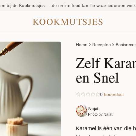
om bij de Kookmutsjes — de online food familie waar iedereen welk
KOOKMUTSJES
Home
Recepten
Basisrece
Zelf Kara
en Snel
0
Beoordeel
Najat
Photo by Najat
Karamel is één van die he