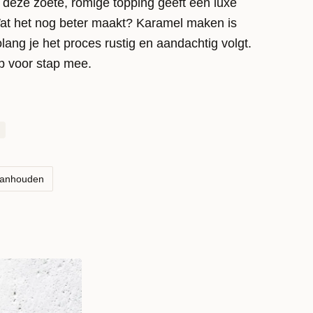
 deze zoete, romige topping geeft een luxe
Wat het nog beter maakt? Karamel maken is
olang je het proces rustig en aandachtig volgt.
p voor stap mee.
aanhouden