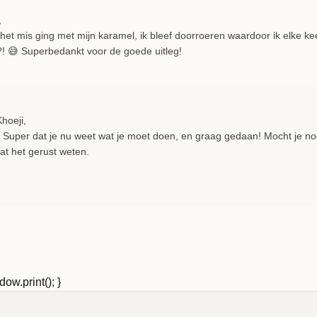
,
r het mis ging met mijn karamel, ik bleef doorroeren waardoor ik elke k
?! 😅 Superbedankt voor de goede uitleg!
hoeji,
! Super dat je nu weet wat je moet doen, en graag gedaan! Mocht je 
aat het gerust weten.
ow.print(); }