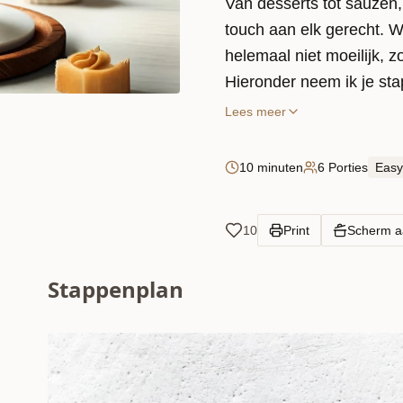
Van desserts tot sauzen,
touch aan elk gerecht. 
helemaal niet moeilijk, z
Hieronder neem ik je sta
Lees meer
10 minuten
6 Porties
Easy
10
Print
Scherm 
Stappenplan