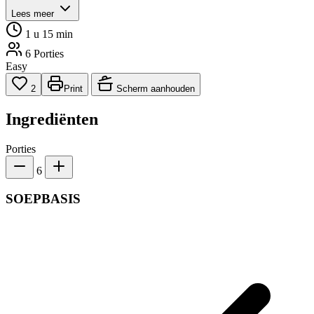
Lees meer
1 u 15 min
6 Porties
Easy
2
Print
Scherm aanhouden
Ingrediënten
Porties
6
SOEPBASIS