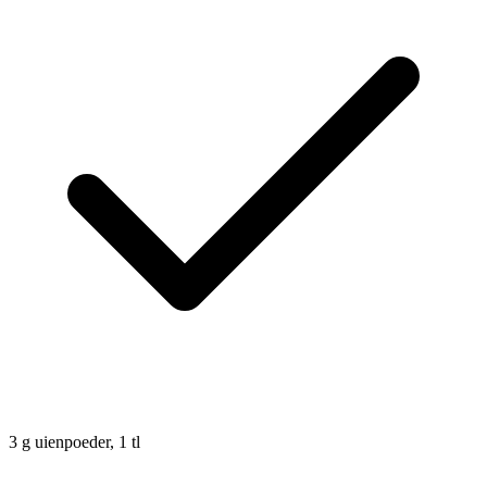
3
g
uienpoeder, 1 tl