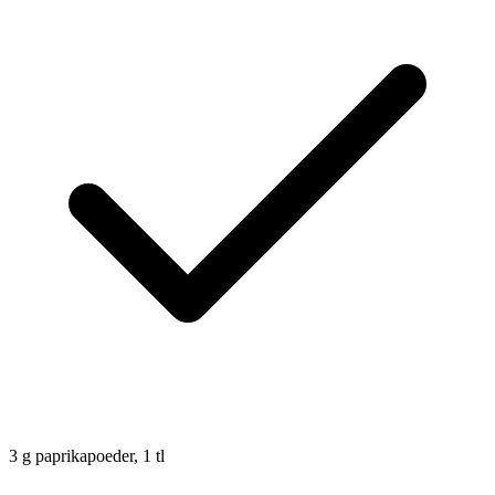
3
g
paprikapoeder, 1 tl