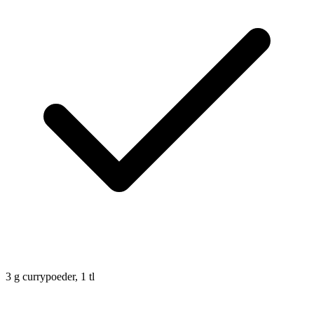
3
g
currypoeder, 1 tl