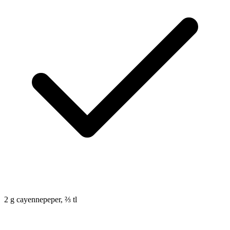
2
g
cayennepeper, ⅔ tl