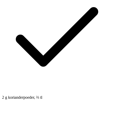
2
g
korianderpoeder, ⅔ tl