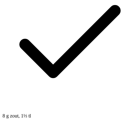
8
g
zout, 1⅓ tl