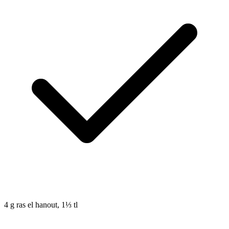
4
g
ras el hanout, 1⅓ tl