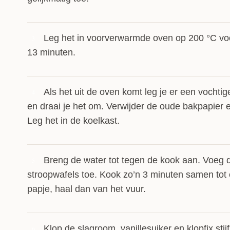
Leg het in voorverwarmde oven op 200 °C voo
3
13 minuten.
Als het uit de oven komt leg je er een vochti
4
en draai je het om. Verwijder de oude bakpapier en
Leg het in de koelkast.
Breng de water tot tegen de kook aan. Voeg 
5
stroopwafels toe. Kook zo’n 3 minuten samen tot
papje, haal dan van het vuur.
Klop de slagroom, vanillesuiker en klopfix stij
6