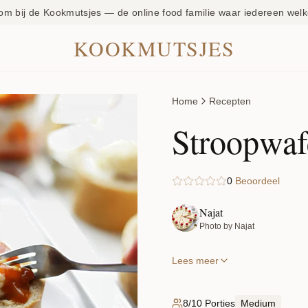
om bij de Kookmutsjes — de online food familie waar iedereen welk
KOOKMUTSJES
Home
Recepten
Stroopwafe
0
Beoordeel
Najat
Photo by Najat
Lees meer
8/10 Porties
Medium