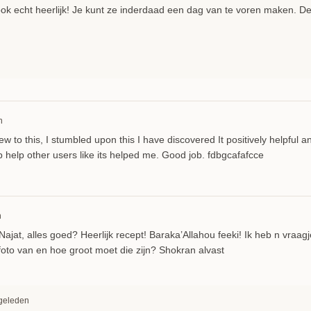
 ook echt heerlijk! Je kunt ze inderdaad een dag van te voren maken. De
n
 to this, I stumbled upon this I have discovered It positively helpful an
 help other users like its helped me. Good job. fdbgcafafcce
n
at, alles goed? Heerlijk recept! Baraka’Allahou feeki! Ik heb n vraagj
foto van en hoe groot moet die zijn? Shokran alvast
 geleden