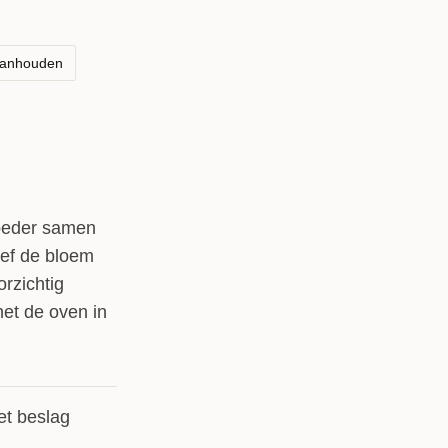
aanhouden
poeder samen
eef de bloem
orzichtig
het de oven in
et beslag