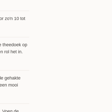
r zo'n 10 tot
ge theedoek op
 rol het in.
de gehakte
 een mooi
f. Voeg de