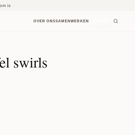
om is
OVER ONS
SAMENWERKEN
SHOP
l swirls