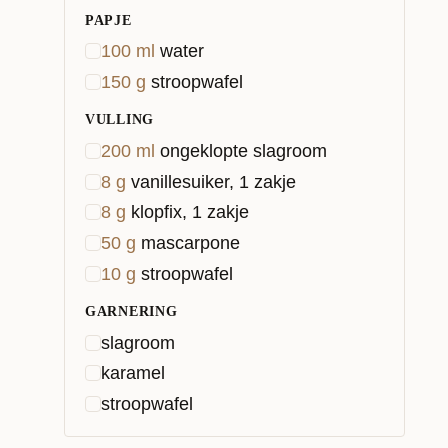
PAPJE
100
ml
water
150
g
stroopwafel
VULLING
200
ml
ongeklopte slagroom
8
g
vanillesuiker, 1 zakje
8
g
klopfix, 1 zakje
50
g
mascarpone
10
g
stroopwafel
GARNERING
slagroom
karamel
stroopwafel