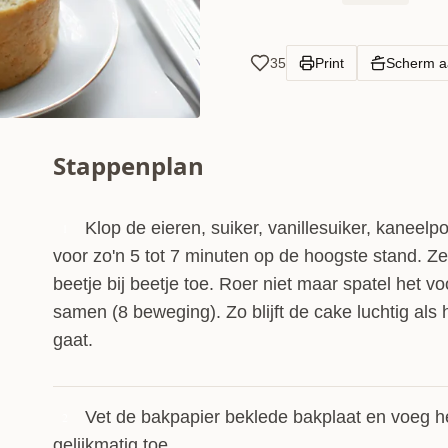
35
Print
Scherm 
Stappenplan
Klop de eieren, suiker, vanillesuiker, kaneel
1
voor zo'n 5 tot 7 minuten op de hoogste stand. Z
beetje bij beetje toe. Roer niet maar spatel het vo
samen (8 beweging). Zo blijft de cake luchtig als 
gaat.
Vet de bakpapier beklede bakplaat en voeg h
2
gelijkmatig toe.