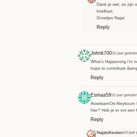
Dank je wel, ze zijn
koelkast.
Groetjes Najat
Reply
Johnk700
10 jaar gelede
What’s Happening i’m new
hope to contribute &amp
Reply
Esmaa59
10 jaar gelede
AsselaamOe’Aleykoum Naj
hier? Heb je er evt een 
Reply
NajatsKeuken
10 jaar