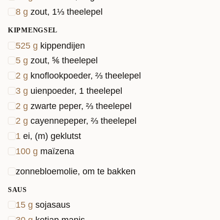
8
g
zout, 1⅓ theelepel
KIPMENGSEL
525
g
kippendijen
5
g
zout, ⅚ theelepel
2
g
knoflookpoeder, ⅔ theelepel
3
g
uienpoeder, 1 theelepel
2
g
zwarte peper, ⅔ theelepel
2
g
cayennepeper, ⅔ theelepel
1
ei, (m) geklutst
100
g
maïzena
zonnebloemolie, om te bakken
SAUS
15
g
sojasaus