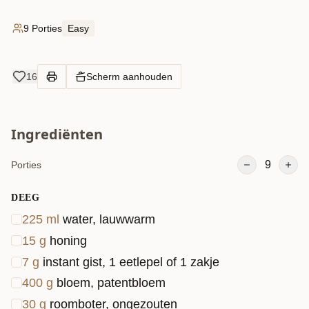
9 Porties
Easy
16
Scherm aanhouden
Ingrediënten
9
Porties
DEEG
225
ml
water, lauwwarm
15
g
honing
7
g
instant gist, 1 eetlepel of 1 zakje
400
g
bloem, patentbloem
30
g
roomboter, ongezouten