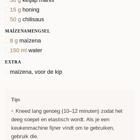
30
g
ketjap manis
15
g
honing
50
g
chilisaus
MAÏZENAMENGSEL
8
g
maïzena
150
ml
water
EXTRA
maïzena, voor de kip
Tips
Kneed lang genoeg (10–12 minuten) zodat het
deeg soepel en elastisch wordt. Als je een
keukenmachine fijner vindt om te gebruiken,
gebruik die.