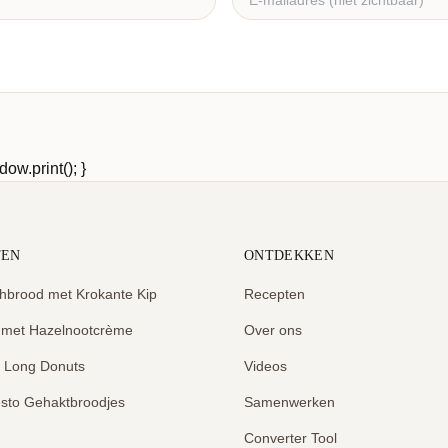
ow.print(); }
TEN
ONTDEKKEN
hbrood met Krokante Kip
Recepten
 met Hazelnootcrème
Over ons
e Long Donuts
Videos
sto Gehaktbroodjes
Samenwerken
Converter Tool