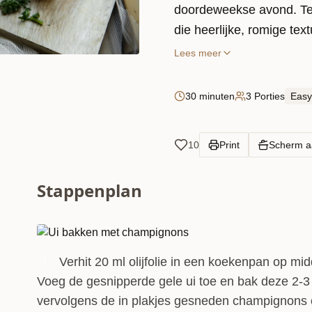
doordeweekse avond. Terwi
die heerlijke, romige te
Lees meer
30 minuten
3 Porties
Easy
10
Print
Scherm 
Stappenplan
Verhit 20 ml olijfolie in een koekenpan op mi
1
Voeg de gesnipperde gele ui toe en bak deze 2-3
vervolgens de in plakjes gesneden champignons