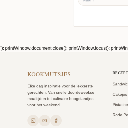
Reactie plaatsen
`); printWindow.document.close(); printWindow.focus(); printWind
KOOKMUTSJES
RECEP
Sandwic
Elke dag inspiratie voor de lekkerste
gerechten. Van snelle doordeweekse
Cakejes
maaltijden tot culinaire hoogstandjes
Pistach
voor het weekend.
Rode Pe