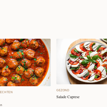
GEZOND
ECHTEN
Salade Caprese
en