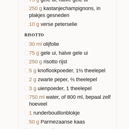
250
g
kastanjechampignons, in
plakjes gesneden
10
g
verse peterselie
RISOTTO
30
ml
olijfolie
75
g
gele ui, halve gele ui
250
g
risotto rijst
5
g
knoflookpoeder, 1⅔ theelepel
2
g
zwarte peper, ⅔ theelepel
3
g
uienpoeder, 1 theelepel
750
ml
water, of 800 ml, bepaal zelf
hoeveel
1
runderbouillonblokje
50
g
Parmezaanse kaas