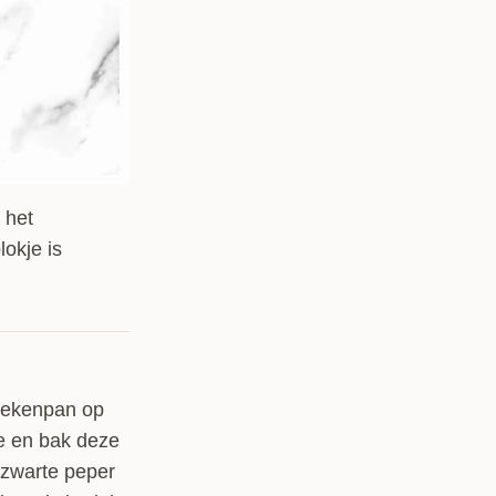
 het
lokje is
koekenpan op
e en bak deze
, zwarte peper