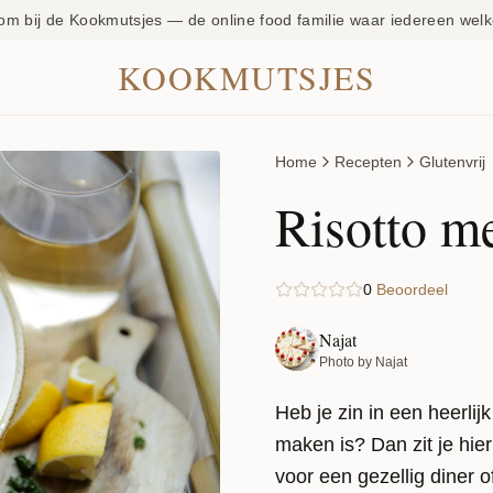
om bij de Kookmutsjes — de online food familie waar iedereen welk
KOOKMUTSJES
Home
Recepten
Glutenvrij
Risotto m
0
Beoordeel
Najat
Photo by Najat
Heb je zin in een heerlijk
maken is? Dan zit je hie
voor een gezellig diner 