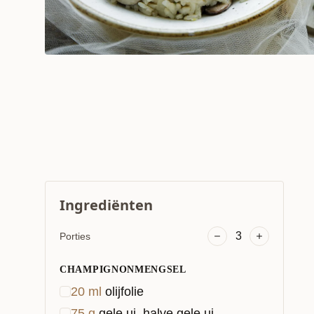
Ingrediënten
3
Porties
CHAMPIGNONMENGSEL
20
ml
olijfolie
75
g
gele ui, halve gele ui