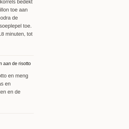
tkorrels bedekt
llon toe aan
zodra de
soeplepel toe.
18 minuten, tot
otto en meng
as en
ten en de