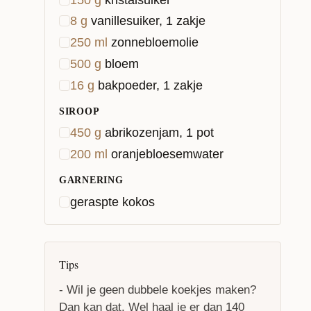
8
g
vanillesuiker, 1 zakje
250
ml
zonnebloemolie
500
g
bloem
16
g
bakpoeder, 1 zakje
SIROOP
450
g
abrikozenjam, 1 pot
200
ml
oranjebloesemwater
GARNERING
geraspte kokos
Tips
- Wil je geen dubbele koekjes maken?
Dan kan dat. Wel haal je er dan 140