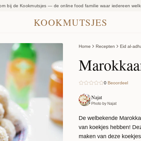
om bij de Kookmutsjes — de online food familie waar iedereen welk
KOOKMUTSJES
Home
Recepten
Eid al-adh
Marokkaan
0
Beoordeel
Najat
Photo by Najat
De welbekende Marokkaa
van koekjes hebben! Deze
maken van deze koekjes 