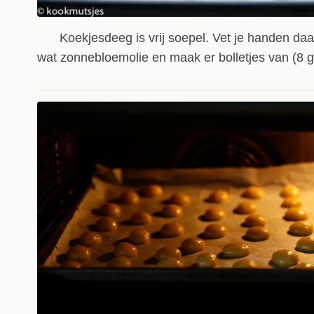
Koekjesdeeg is vrij soepel. Vet je handen da
3
wat zonnebloemolie en maak er bolletjes van (8 gr