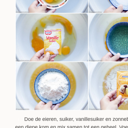
Doe de eieren, suiker, vanillesuiker en zonne
1
een diepe kom en mix samen tot een geheel. Vo