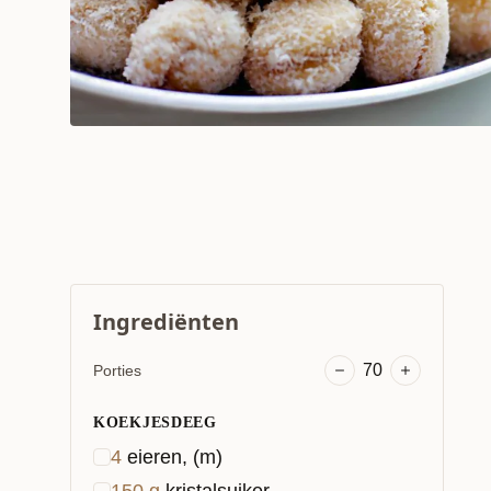
Ingrediënten
70
Porties
KOEKJESDEEG
4
eieren, (m)
150
g
kristalsuiker