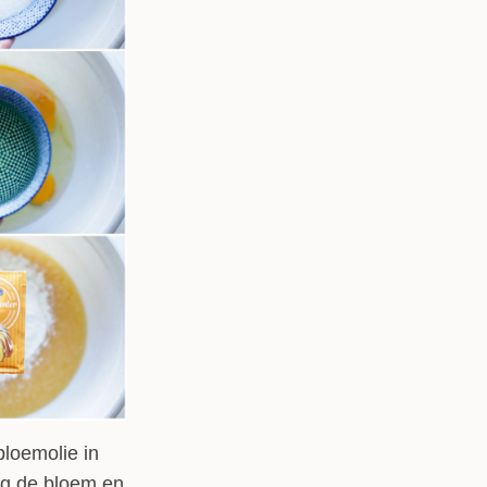
bloemolie in
eg de bloem en