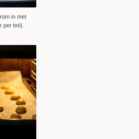
arom in met
 per bol).