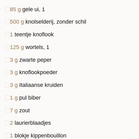
groente, maar deze knol komt heel goed van pas
85
g
gele ui, 1
(vooral in de winter). Onder zijn jasje ligt een
500
g
knolselderij, zonder schil
heerlijke groente die mij stiekem doet denken aan
de aardappel. Hartig, veelzijdig en heerlijk zacht
1
teentje knoflook
wanneer het wordt gekookt. Dus maak deze
125
g
wortels, 1
knolselderijsoep gauw, want het is echt waard.
3
g
zwarte peper
3
g
knoflookpoeder
3
g
Italiaanse kruiden
1
g
pul biber
7
g
zout
2
laurierblaadjes
1
blokje kippenbouillon