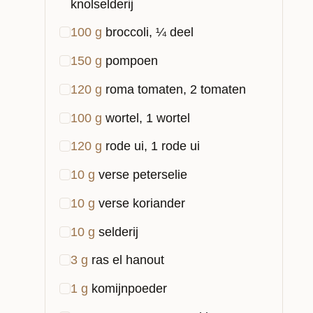
knolselderij
100
g
broccoli, ¼ deel
150
g
pompoen
120
g
roma tomaten, 2 tomaten
100
g
wortel, 1 wortel
120
g
rode ui, 1 rode ui
10
g
verse peterselie
10
g
verse koriander
10
g
selderij
3
g
ras el hanout
1
g
komijnpoeder