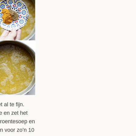
al te fijn.
e en zet het
groentesoep en
en voor zo’n 10