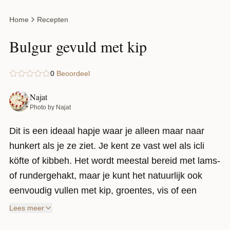
Home
Recepten
Bulgur gevuld met kip
0
Beoordeel
Najat
Photo by Najat
Dit is een ideaal hapje waar je alleen maar naar
hunkert als je ze ziet. Je kent ze vast wel als icli
köfte of kibbeh. Het wordt meestal bereid met lams-
of rundergehakt, maar je kunt het natuurlijk ook
eenvoudig vullen met kip, groentes, vis of een
mengelmoes naar eigen smaak. Helaas had ik
Lees meer
geen lamsgehakt in huis, maar dat hield mij