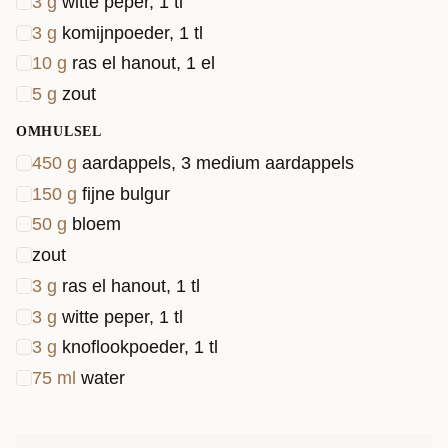
3
g
witte peper, 1 tl
3
g
komijnpoeder, 1 tl
10
g
ras el hanout, 1 el
5
g
zout
OMHULSEL
450
g
aardappels, 3 medium aardappels
150
g
fijne bulgur
50
g
bloem
zout
3
g
ras el hanout, 1 tl
3
g
witte peper, 1 tl
3
g
knoflookpoeder, 1 tl
75
ml
water