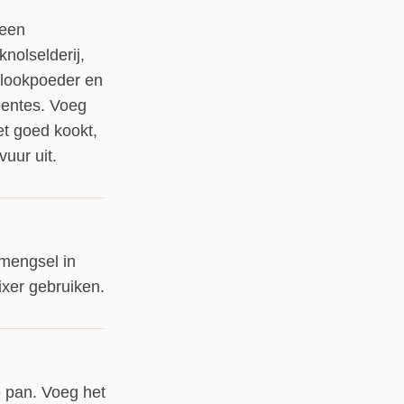
 een
nolselderij,
oflookpoeder en
oentes. Voeg
et goed kookt,
vuur uit.
emengsel in
ixer gebruiken.
e pan. Voeg het