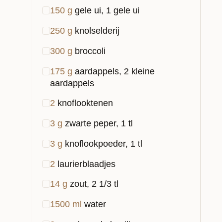
150
g
gele ui, 1 gele ui
250
g
knolselderij
300
g
broccoli
175
g
aardappels, 2 kleine
aardappels
2
knoflooktenen
3
g
zwarte peper, 1 tl
3
g
knoflookpoeder, 1 tl
2
laurierblaadjes
14
g
zout, 2 1/3 tl
1500
ml
water