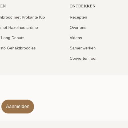
TEN
ONTDEKKEN
hbrood met Krokante Kip
Recepten
 met Hazelnootcrème
Over ons
e Long Donuts
Videos
sto Gehaktbroodjes
Samenwerken
Converter Tool