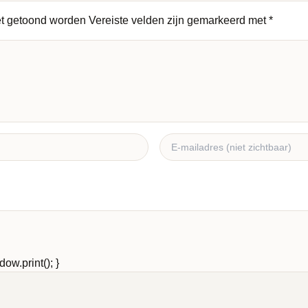
et getoond worden
Vereiste velden zijn gemarkeerd met
*
ow.print(); }