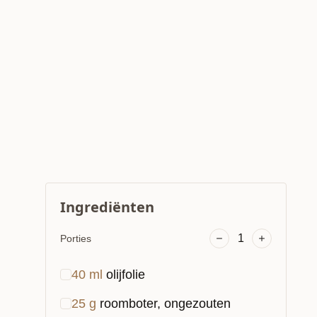
Ingrediënten
1
Porties
40
ml
olijfolie
25
g
roomboter, ongezouten