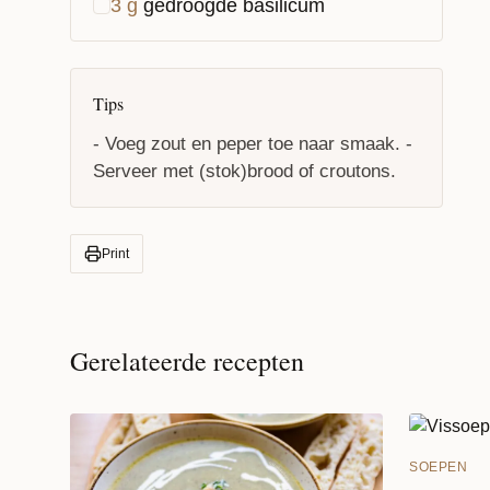
3
g
gedroogde basilicum
Tips
- Voeg zout en peper toe naar smaak. -
Serveer met (stok)brood of croutons.
Print
Gerelateerde recepten
SOEPEN