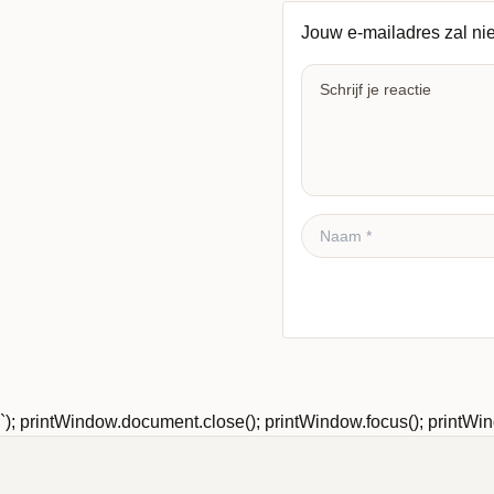
Jouw e-mailadres zal ni
Reactie plaatsen
`); printWindow.document.close(); printWindow.focus(); printWind