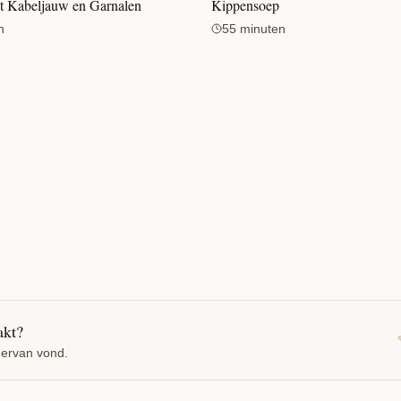
t Kabeljauw en Garnalen
Kippensoep
n
55 minuten
akt?
 ervan vond.