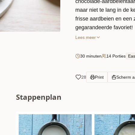
chocolade-aardbeientaart
maar niet te lang in de k
frisse aardbeien en een
gegarandeerde favoriet!
Lees meer
30 minuten
14 Porties
Ea
28
Print
Scherm 
Stappenplan