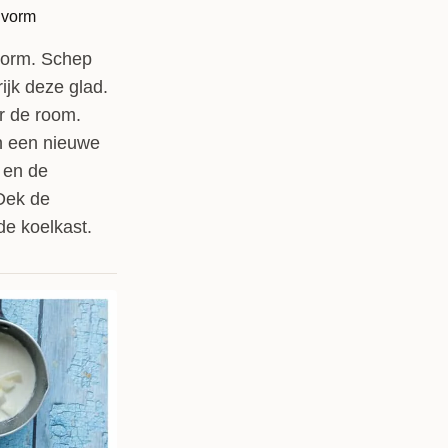
vorm. Schep
ijk deze glad.
er de room.
n een nieuwe
 en de
 Dek de
de koelkast.