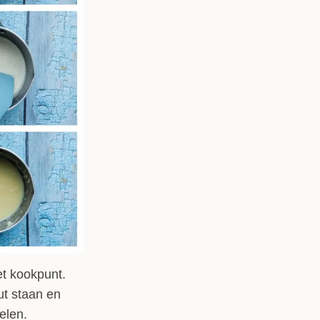
et kookpunt.
ut staan en
elen.