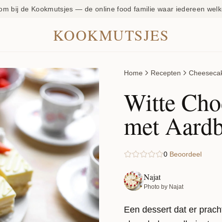
om bij de Kookmutsjes — de online food familie waar iedereen welk
KOOKMUTSJES
Home
Recepten
Cheeseca
Witte Cho
met Aardb
0
Beoordeel
Najat
Photo by Najat
Een dessert dat er pracht