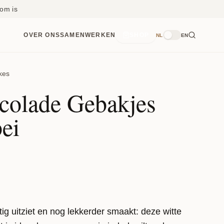
om is
OVER ONS
SAMENWERKEN
SHOP
NL
EN
kes
colade Gebakjes
ei
ig uitziet en nog lekkerder smaakt: deze witte