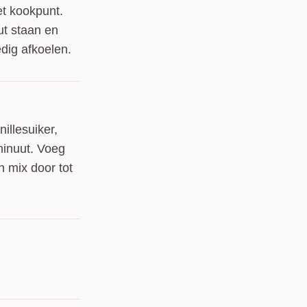
et kookpunt.
ut staan en
dig afkoelen.
llesuiker,
minuut. Voeg
n mix door tot