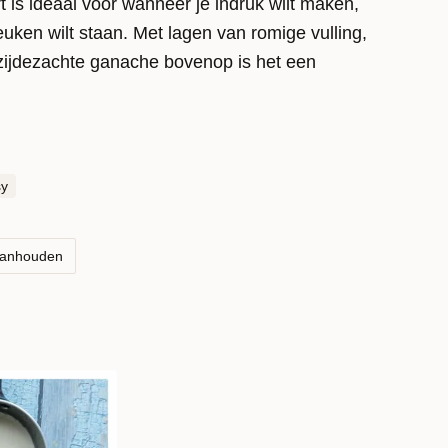
 is ideaal voor wanneer je indruk wilt maken,
euken wilt staan. Met lagen van romige vulling,
 zijdezachte ganache bovenop is het een
sy
aanhouden