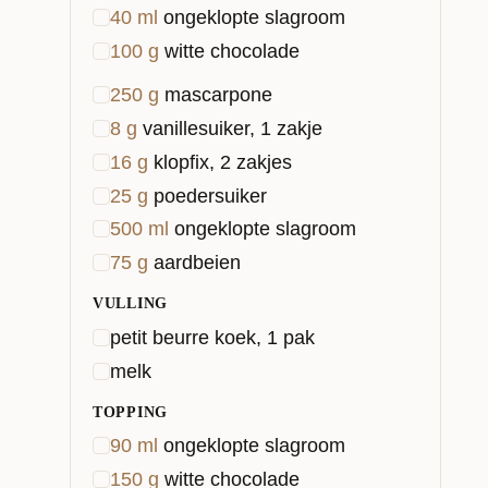
40
ml
ongeklopte slagroom
100
g
witte chocolade
250
g
mascarpone
8
g
vanillesuiker, 1 zakje
16
g
klopfix, 2 zakjes
25
g
poedersuiker
500
ml
ongeklopte slagroom
75
g
aardbeien
VULLING
petit beurre koek, 1 pak
melk
TOPPING
90
ml
ongeklopte slagroom
150
g
witte chocolade