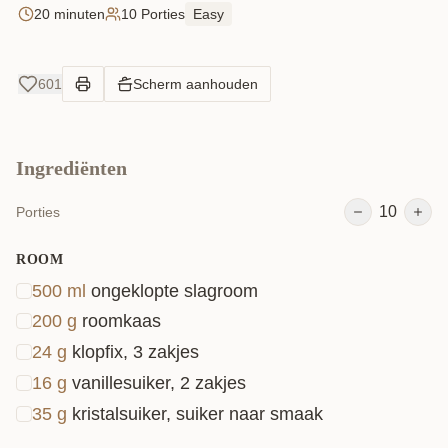
iedereen in de smaak vallen.
20 minuten
10 Porties
Easy
601
Scherm aanhouden
Ingrediënten
10
Porties
ROOM
500
ml
ongeklopte slagroom
200
g
roomkaas
24
g
klopfix, 3 zakjes
16
g
vanillesuiker, 2 zakjes
35
g
kristalsuiker, suiker naar smaak