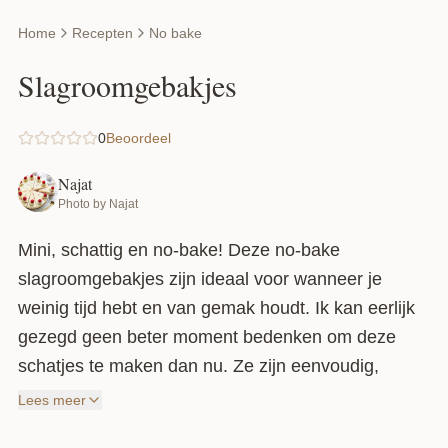
Home
Recepten
No bake
Slagroomgebakjes
0
Beoordeel
Najat
Photo by Najat
Mini, schattig en no-bake! Deze no-bake
slagroomgebakjes zijn ideaal voor wanneer je
weinig tijd hebt en van gemak houdt. Ik kan eerlijk
gezegd geen beter moment bedenken om deze
schatjes te maken dan nu. Ze zijn eenvoudig,
prachtig om te zien, snel te maken en gemakkelijk
Lees meer
op te scheppen. Deze slagroomgebakjes zullen bij