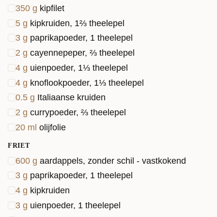
350
g
kipfilet
5
g
kipkruiden, 1⅔ theelepel
3
g
paprikapoeder, 1 theelepel
2
g
cayennepeper, ⅔ theelepel
4
g
uienpoeder, 1⅓ theelepel
4
g
knoflookpoeder, 1⅓ theelepel
0.5
g
Italiaanse kruiden
2
g
currypoeder, ⅔ theelepel
20
ml
olijfolie
FRIET
600
g
aardappels, zonder schil - vastkokend
3
g
paprikapoeder, 1 theelepel
4
g
kipkruiden
3
g
uienpoeder, 1 theelepel