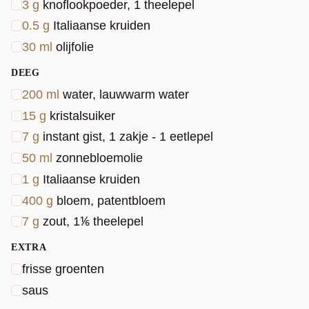
3
g
knoflookpoeder, 1 theelepel
0.5
g
Italiaanse kruiden
30
ml
olijfolie
DEEG
200
ml
water, lauwwarm water
15
g
kristalsuiker
7
g
instant gist, 1 zakje - 1 eetlepel
50
ml
zonnebloemolie
1
g
Italiaanse kruiden
400
g
bloem, patentbloem
7
g
zout, 1⅙ theelepel
EXTRA
frisse groenten
saus