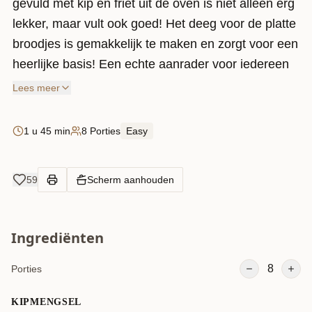
gevuld met kip en friet uit de oven is niet alleen erg
lekker, maar vult ook goed! Het deeg voor de platte
broodjes is gemakkelijk te maken en zorgt voor een
heerlijke basis! Een echte aanrader voor iedereen
die van lekker eten houdt!
Lees meer
1 u 45 min
8 Porties
Easy
59
Scherm aanhouden
Ingrediënten
8
Porties
KIPMENGSEL