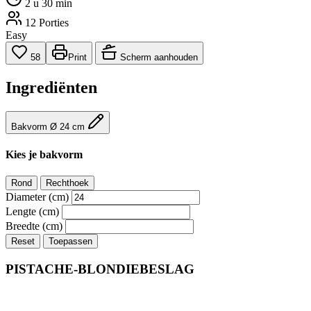
2 u 30 min
12 Porties
Easy
58
Print
Scherm aanhouden
Ingrediënten
Bakvorm Ø 24 cm
Kies je bakvorm
Rond
Rechthoek
Diameter (cm)
Lengte (cm)
Breedte (cm)
Reset
Toepassen
PISTACHE-BLONDIEBESLAG