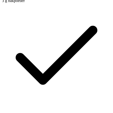
3
g
bakpoeder