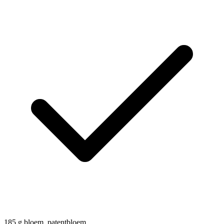
185
g
bloem, patentbloem