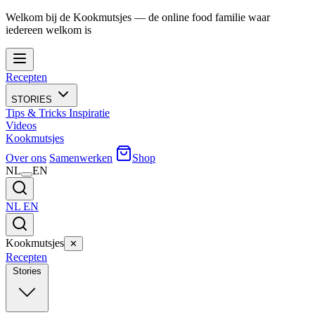
Welkom bij de Kookmutsjes — de online food familie waar
iedereen welkom is
Recepten
STORIES
Tips & Tricks
Inspiratie
Videos
Kookmutsjes
Over ons
Samenwerken
Shop
NL
EN
NL
EN
Kookmutsjes
✕
Recepten
Stories