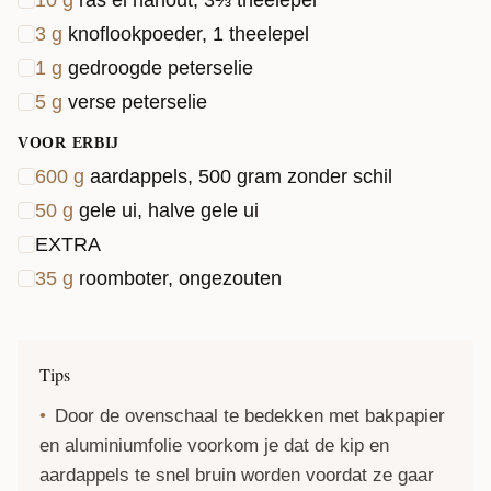
10
g
ras el hanout, 3⅓ theelepel
3
g
knoflookpoeder, 1 theelepel
1
g
gedroogde peterselie
5
g
verse peterselie
VOOR ERBIJ
600
g
aardappels, 500 gram zonder schil
50
g
gele ui, halve gele ui
EXTRA
35
g
roomboter, ongezouten
Tips
Door de ovenschaal te bedekken met bakpapier
en aluminiumfolie voorkom je dat de kip en
aardappels te snel bruin worden voordat ze gaar