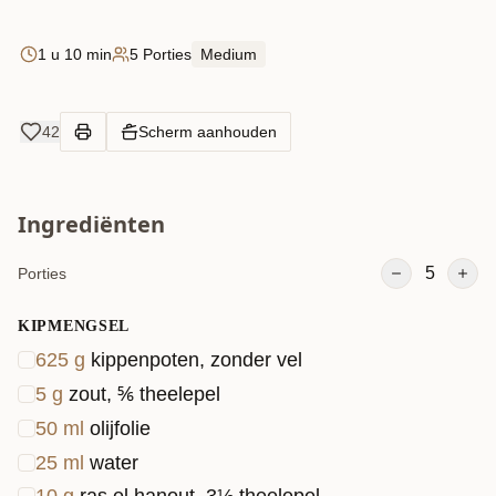
1 u 10 min
5 Porties
Medium
42
Scherm aanhouden
Ingrediënten
5
Porties
KIPMENGSEL
625
g
kippenpoten, zonder vel
5
g
zout, ⅚ theelepel
50
ml
olijfolie
25
ml
water