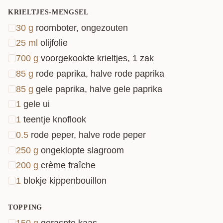
KRIELTJES-MENGSEL
30
g
roomboter, ongezouten
25
ml
olijfolie
700
g
voorgekookte krieltjes, 1 zak
85
g
rode paprika, halve rode paprika
85
g
gele paprika, halve gele paprika
1
gele ui
1
teentje knoflook
0.5
rode peper, halve rode peper
250
g
ongeklopte slagroom
200
g
crème fraîche
1
blokje kippenbouillon
TOPPING
150
g
geraspte kaas