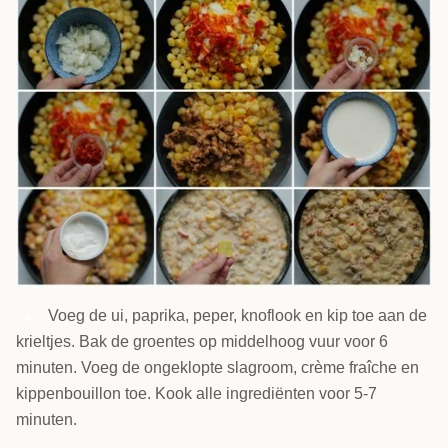
Voeg de ui, paprika, peper, knoflook en kip toe aan de
4
krieltjes. Bak de groentes op middelhoog vuur voor 6
minuten. Voeg de ongeklopte slagroom, crème fraîche en
kippenbouillon toe. Kook alle ingrediënten voor 5-7
minuten.