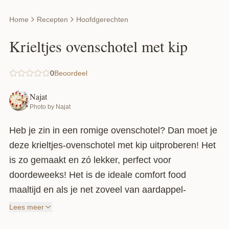
Home
Recepten
Hoofdgerechten
Krieltjes ovenschotel met kip
0
Beoordeel
Najat
Photo by Najat
Heb je zin in een romige ovenschotel? Dan moet je
deze krieltjes-ovenschotel met kip uitproberen! Het
is zo gemaakt en zó lekker, perfect voor
doordeweeks! Het is de ideale comfort food
maaltijd en als je net zoveel van aardappel-
recepten houdt als ik, zit je al helemaal goed!
Lees meer