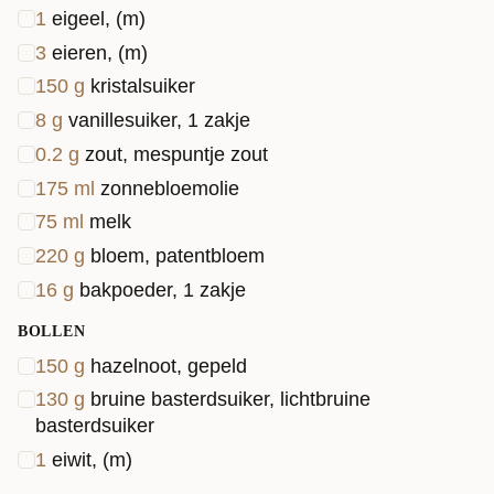
1
eigeel, (m)
3
eieren, (m)
150
g
kristalsuiker
8
g
vanillesuiker, 1 zakje
0.2
g
zout, mespuntje zout
175
ml
zonnebloemolie
75
ml
melk
220
g
bloem, patentbloem
16
g
bakpoeder, 1 zakje
BOLLEN
150
g
hazelnoot, gepeld
130
g
bruine basterdsuiker, lichtbruine
basterdsuiker
1
eiwit, (m)