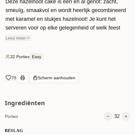
Deze hazelnoot cake is één en al genot: zacht,
smeuïg, smaakvol en wordt heerlijk gecombineerd
met karamel en stukjes hazelnoot! Je kunt het
serveren voor op elke gelegenheid of welk feest
dan ook.
Lees meer
Every cake has it’s story, just make your story
begin.
32 Porties
Easy
78
Scherm aanhouden
Ingrediënten
32
Porties
BESLAG