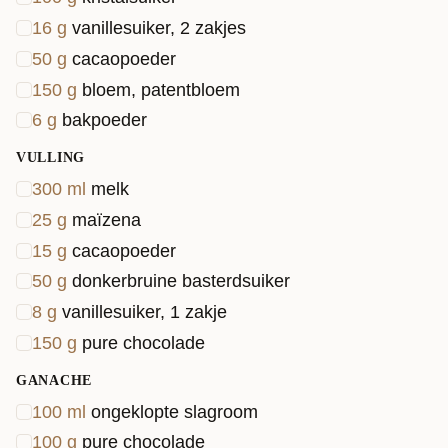
16
g
vanillesuiker, 2 zakjes
50
g
cacaopoeder
150
g
bloem, patentbloem
6
g
bakpoeder
VULLING
300
ml
melk
25
g
maïzena
15
g
cacaopoeder
50
g
donkerbruine basterdsuiker
8
g
vanillesuiker, 1 zakje
150
g
pure chocolade
GANACHE
100
ml
ongeklopte slagroom
100
g
pure chocolade