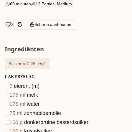
60 minuten
12 Porties
Medium
2
Scherm aanhouden
Ingrediënten
Bakvorm Ø 26 cm
CAKEBESLAG
2
eieren, (m)
175
ml
melk
175
ml
water
75
ml
zonnebloemolie
150
g
donkerbruine basterdsuiker
100
g
kristalsuiker