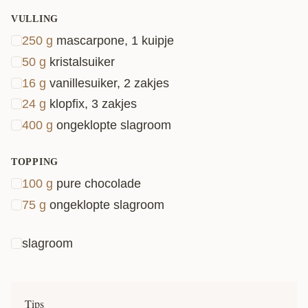
VULLING
250
g
mascarpone, 1 kuipje
50
g
kristalsuiker
16
g
vanillesuiker, 2 zakjes
24
g
klopfix, 3 zakjes
400
g
ongeklopte slagroom
TOPPING
100
g
pure chocolade
75
g
ongeklopte slagroom
slagroom
Tips