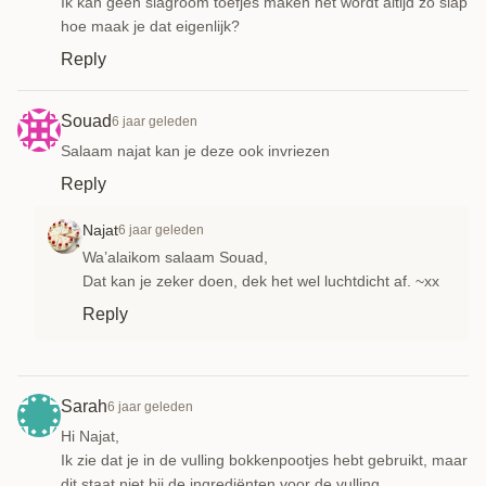
Ik kan geen slagroom toefjes maken het wordt altijd zo slap
hoe maak je dat eigenlijk?
Reply
Souad
6 jaar geleden
Salaam najat kan je deze ook invriezen
Reply
Najat
6 jaar geleden
Wa’alaikom salaam Souad,
Dat kan je zeker doen, dek het wel luchtdicht af. ~xx
Reply
Sarah
6 jaar geleden
Hi Najat,
Ik zie dat je in de vulling bokkenpootjes hebt gebruikt, maar
dit staat niet bij de ingrediënten voor de vulling.