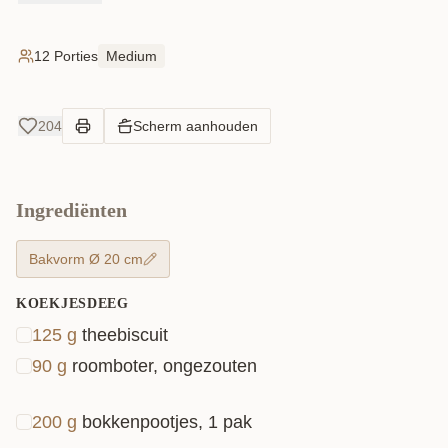
tussen een chocolade of cheesecake dessert!
Aangezien het een no bake is, is deze
12 Porties
Medium
bokkenpootjes cheesecake super eenvoudig. Dus
helemaal niet moeilijk en perfect voor elke
204
Scherm aanhouden
gelegenheid! Succes en geniet ervan!
Ingrediënten
Bakvorm Ø 20 cm
KOEKJESDEEG
125
g
theebiscuit
90
g
roomboter, ongezouten
200
g
bokkenpootjes, 1 pak