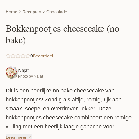
Home
Recepten
Chocolade
Bokkenpootjes cheesecake (no
bake)
0
Beoordeel
Najat
Photo by Najat
Dit is een heerlijke no bake cheesecake van
bokkenpootjes! Zondig als altijd, romig, rijk aan
smaak, soepel en overdreven lekker! Deze
bokkenpootjes cheesecake combineert een romige
vulling met een heerlijk laagje ganache voor
diegenen die dit weekend niet kunnen kiezen
Lees meer