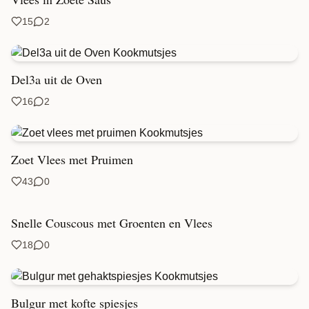
15
2
Del3a uit de Oven
16
2
Zoet Vlees met Pruimen
43
0
Snelle Couscous met Groenten en Vlees
18
0
Bulgur met kofte spiesjes