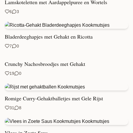
Lamskoteletten met Aardappelpuree en Wortels
6
3
Bladerdeeghapjes met Gehakt en Ricotta
7
0
Crunchy Nachosbroodjes met Gehakt
19
0
Romige Curry-Gehaktballetjes met Gele Rijst
31
8
Vlees in Zoete Saus