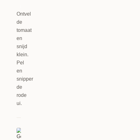
1
Ontvel
de
tomaat
en
snijd
klein.
Pel
en
snipper
de
rode
ui.