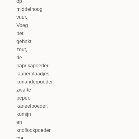
op
middelhoog
vuur.
Voeg
het
gehakt,
zout,
de
paprikapoeder,
laurierblaadjes,
korianderpoeder,
zwarte
peper,
kaneelpoeder,
komijn
en
knoflookpoeder
toe.