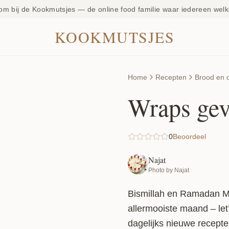
om bij de Kookmutsjes — de online food familie waar iedereen welk
KOOKMUTSJES
Home
Recepten
Brood en 
Wraps gev
0
Beoordeel
Najat
Photo by Najat
Bismillah en Ramadan Mu
allermooiste maand – let’
dagelijks nieuwe recepten