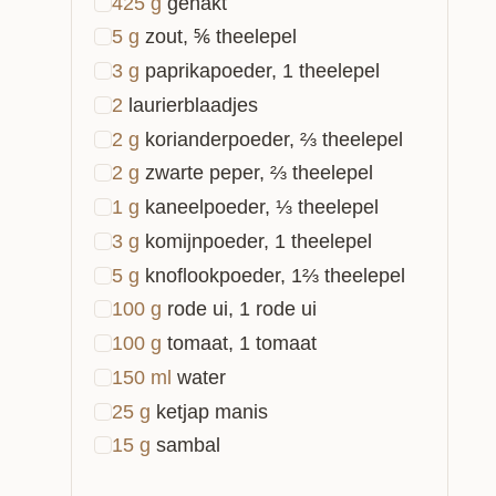
425
g
gehakt
5
g
zout, ⅚ theelepel
3
g
paprikapoeder, 1 theelepel
2
laurierblaadjes
2
g
korianderpoeder, ⅔ theelepel
2
g
zwarte peper, ⅔ theelepel
1
g
kaneelpoeder, ⅓ theelepel
3
g
komijnpoeder, 1 theelepel
5
g
knoflookpoeder, 1⅔ theelepel
100
g
rode ui, 1 rode ui
100
g
tomaat, 1 tomaat
150
ml
water
25
g
ketjap manis
15
g
sambal