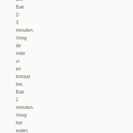
Bak
2-
3
minuten.
Voeg
de
rode
ui
en
tomaat
toe.
Bak
2
minuten.
Voeg
het
water,