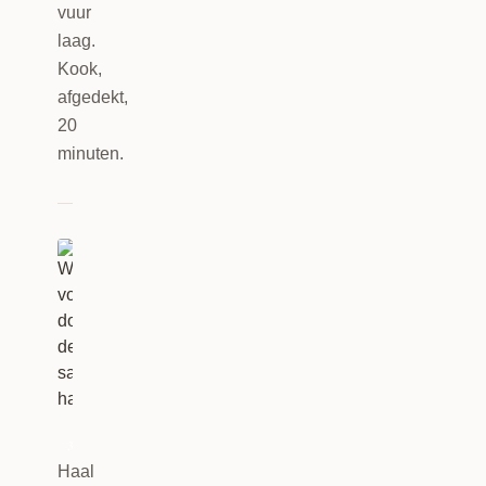
vuur
laag.
Kook,
afgedekt,
20
minuten.
3
Haal