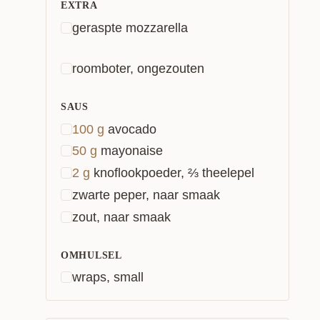
EXTRA
geraspte mozzarella
roomboter, ongezouten
SAUS
100
g
avocado
50
g
mayonaise
2
g
knoflookpoeder, ⅔ theelepel
zwarte peper, naar smaak
zout, naar smaak
OMHULSEL
wraps, small