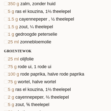
350
g
zalm, zonder huid
5
g
ras el kouzina, 1⅔ theelepel
1.5
g
cayennepeper , ½ theelepel
1.5
g
zout, ¼ theelepel
1
g
gedroogde peterselie
25
ml
zonnebloemolie
GROENTEWOK
25
ml
olijfolie
75
g
rode ui, 1 rode ui
100
g
rode paprika, halve rode paprika
75
g
wortel, halve wortel
5
g
ras el kouzina, 1⅔ theelepel
2
g
cayennepeper, ⅔ theelepel
5
g
zout, ⅚ theelepel