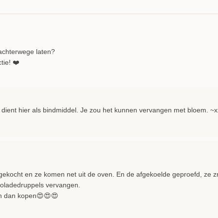
achterwege laten?
tie! ❤️
dient hier als bindmiddel. Je zou het kunnen vervangen met bloem. ~x
ekocht en ze komen net uit de oven. En de afgekoelde geproefd, ze zn
oladedruppels vervangen.
n dan kopen😍😍😍