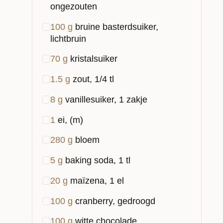
ongezouten
100
g
bruine basterdsuiker,
lichtbruin
70
g
kristalsuiker
1.5
g
zout, 1/4 tl
8
g
vanillesuiker, 1 zakje
1
ei, (m)
280
g
bloem
5
g
baking soda, 1 tl
20
g
maïzena, 1 el
100
g
cranberry, gedroogd
100
g
witte chocolade