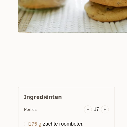
Ingrediënten
17
Porties
175
g
zachte roomboter,