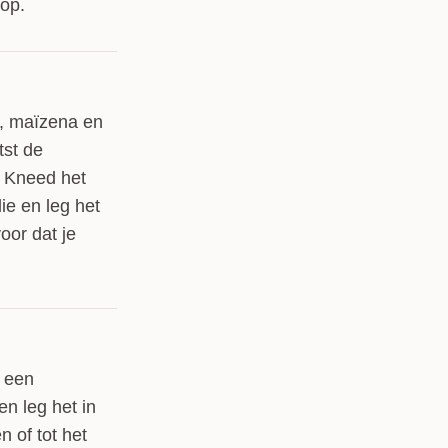
 op.
, maïzena en
tst de
. Kneed het
ie en leg het
voor dat je
p een
en leg het in
 of tot het