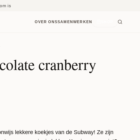
om is
OVER ONS
SAMENWERKEN
SHOP
e
colate cranberry
 onwijs lekkere koekjes van de Subway! Ze zijn