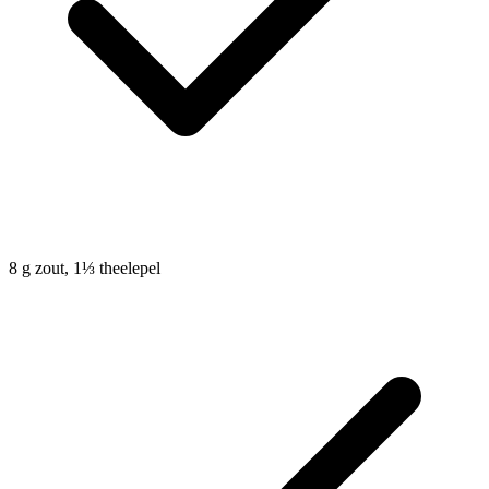
8
g
zout, 1⅓ theelepel