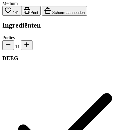
Medium
141
Print
Scherm aanhouden
Ingrediënten
Porties
11
DEEG