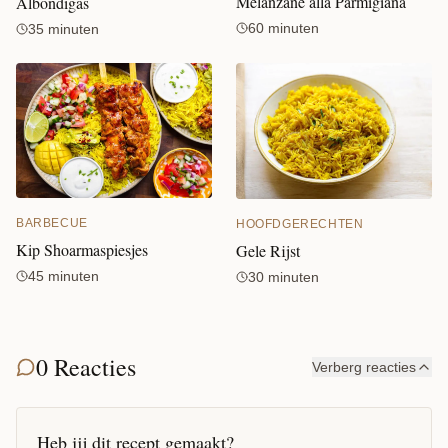
Melanzane alla Parmigiana
Albondigas
60 minuten
35 minuten
BARBECUE
HOOFDGERECHTEN
Kip Shoarmaspiesjes
Gele Rijst
45 minuten
30 minuten
0 Reacties
Verberg reacties
Heb jij dit recept gemaakt?