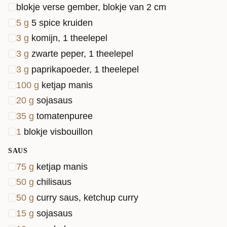
blokje verse gember, blokje van 2 cm
5
g
5 spice kruiden
3
g
komijn, 1 theelepel
3
g
zwarte peper, 1 theelepel
3
g
paprikapoeder, 1 theelepel
100
g
ketjap manis
20
g
sojasaus
35
g
tomatenpuree
1
blokje visbouillon
SAUS
75
g
ketjap manis
50
g
chilisaus
50
g
curry saus, ketchup curry
15
g
sojasaus