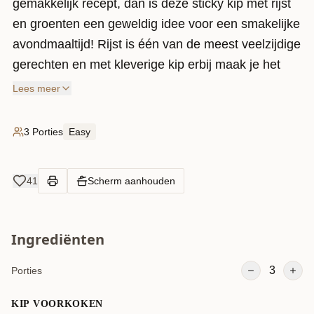
gemakkelijk recept, dan is deze sticky kip met rijst
en groenten een geweldig idee voor een smakelijke
avondmaaltijd! Rijst is één van de meest veelzijdige
gerechten en met kleverige kip erbij maak je het
ontzettend lekker. Het vult goed, is eenvoudig aan
Lees meer
te passen aan smaak en je kunt het altijd goed
vullen met groenten!
3 Porties
Easy
41
Scherm aanhouden
Ingrediënten
3
Porties
KIP VOORKOKEN