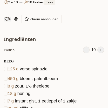
2 u 10 min
10 Porties
Easy
6
Scherm aanhouden
Ingrediënten
10
Porties
DEEG
125
g
verse spinazie
450
g
bloem, patentbloem
8
g
zout, 1⅓ theelepel
18
g
honing
7
g
instant gist, 1 eetlepel of 1 zakje