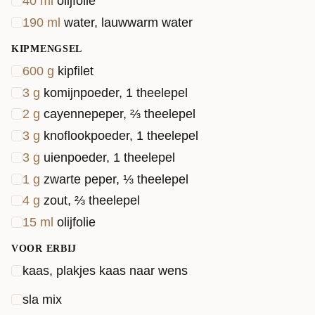
40
ml
olijfolie
190
ml
water, lauwwarm water
KIPMENGSEL
600
g
kipfilet
3
g
komijnpoeder, 1 theelepel
2
g
cayennepeper, ⅔ theelepel
3
g
knoflookpoeder, 1 theelepel
3
g
uienpoeder, 1 theelepel
1
g
zwarte peper, ⅓ theelepel
4
g
zout, ⅔ theelepel
15
ml
olijfolie
VOOR ERBIJ
kaas, plakjes kaas naar wens
sla mix